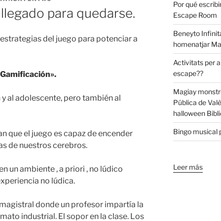
Por qué escribi
 llegado para quedarse.
Escape Room
Beneyto Infinit
strategias del juego para potenciar a
homenatjar Ma
Activitats per a
escape??
«Gamificación».
Magiay monstre
n y al adolescente, pero también al
Pública de Val
halloween Bibli
Bingo musical p
an que el juego es capaz de encender
as de nuestros cerebros.
Leer más
en un ambiente , a priori , no lúdico
xperiencia no lúdica.
 magistral donde un profesor impartía la
ato industrial. El sopor en la clase. Los