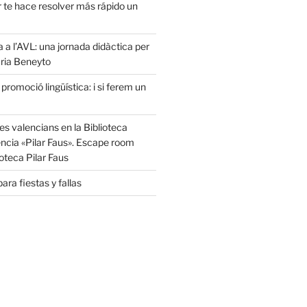
r te hace resolver más rápido un
a a l’AVL: una jornada didàctica per
ria Beneyto
 promoció lingüística: i si ferem un
s valencians en la Biblioteca
ència «Pilar Faus». Escape room
oteca Pilar Faus
ara fiestas y fallas