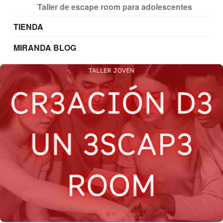
Taller de escape room para adolescentes
TIENDA
MIRANDA BLOG