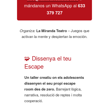
mándanos un WhatsApp al
633
379 727
Organiza:
La Miranda Teatro
– Juegos que
activan la mente y despiertan la emoción.
🧩 Dissenya el teu
Escape
Un taller creatiu on els adolescents
dissenyen el seu propi escape
room des de zero.
Barrejant lògica,
narrativa, resolució de reptes i molta
cooperació.