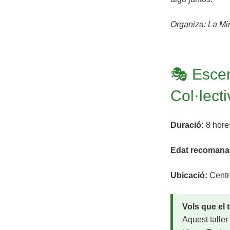
Organiza: La Mi
🎭 Escen
Col·lect
Duració:
8 hore
Edat recomana
Ubicació:
Centre
Vols que el 
Aquest taller