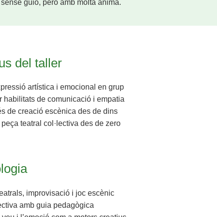
e sense guió, però amb molta ànima.
us del taller
pressió artística i emocional en grup
habilitats de comunicació i empatia
és de creació escènica des de dins
 peça teatral col·lectiva des de zero
logia
atrals, improvisació i joc escènic
lectiva amb guia pedagògica