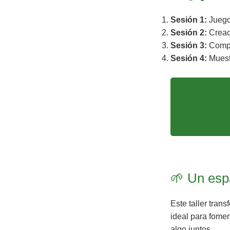
Sesión 1:
Juego 
Sesión 2:
Creac
Sesión 3:
Compo
Sesión 4:
Muestr
🌱 Un esp
Este taller tran
ideal para fomen
algo juntos.