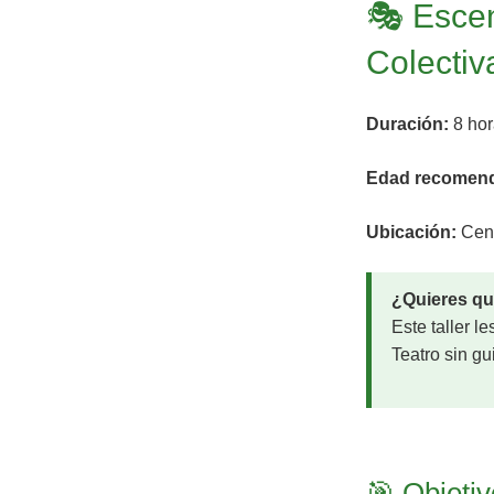
🎭 Escen
Colectiv
Duración:
8 hor
Edad recomen
Ubicación:
Cent
¿Quieres qu
Este taller l
Teatro sin g
🎯 Objetiv