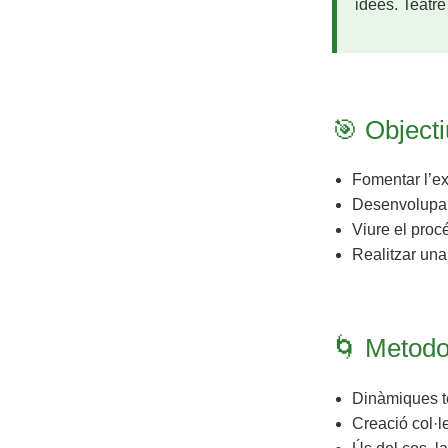
idees. Teatr
🎯 Objecti
Fomentar l’ex
Desenvolupar 
Viure el proc
Realitzar una
🌀 Metodo
Dinàmiques te
Creació col·