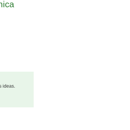
nica
s ideas.