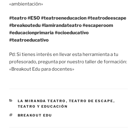
«ambientación»
#teatro
#ESO
#teatroeneducacion
#teatrodeescape
#breakoutedu
#lamirandateatro
#escaperoom
#educacionprimaria
#ocioeducativo
#teatroeducativo
Pd: Si tienes interés en llevar esta herramienta a tu
profesorado, pregunta por nuestro taller de formación:
«Breakout Edu para docentes»
LA MIRANDA TEATRO
,
TEATRO DE ESCAPE
,
TEATRO Y EDUCACIÓN
BREAKOUT EDU