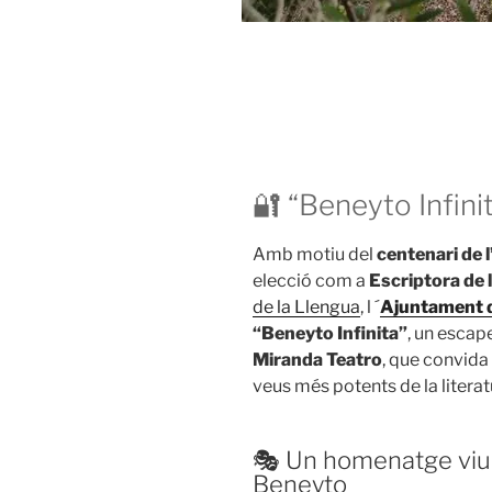
🔐 “Beneyto Infini
Amb motiu del
centenari de 
elecció com a
Escriptora de
de la Llengua
, l ´
Ajuntament 
“Beneyto Infinita”
, un escape
Miranda Teatro
, que convida 
veus més potents de la liter
🎭 Un homenatge viu i 
Beneyto