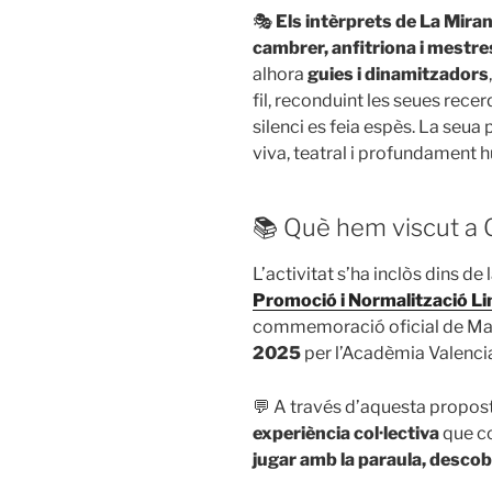
🎭
Els intèrprets de La Mira
cambrer, anfitriona i mestre
alhora
guies i dinamitzadors
fil, reconduint les seues recer
silenci es feia espès. La seua 
viva, teatral i profundament 
📚 Què hem viscut a
L’activitat s’ha inclòs dins d
Promoció i Normalització Li
commemoració oficial de Ma
2025
per l’Acadèmia Valencia
💬 A través d’aquesta propos
experiència col·lectiva
que co
jugar amb la paraula, descobr