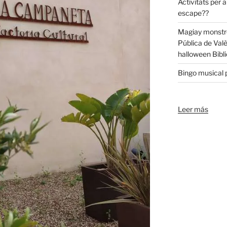
Activitats per a
escape??
Magiay monstre
Pública de Val
halloween Bibli
Bingo musical p
Leer más