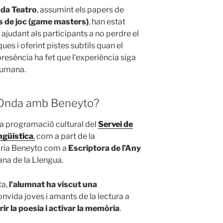
nda Teatro
, assumint els papers de
s de joc (game masters)
, han estat
, ajudant als participants a no perdre el
ques i oferint pistes subtils quan el
presència ha fet que l’experiència siga
humana.
 Onda amb Beneyto?
e la programació cultural del
Servei de
ngüística
,
com a part de la
ria Beneyto com a
Escriptora de l’Any
na de la Llengua.
ta,
l’alumnat ha viscut una
nvida joves i amants de la lectura a
ir la poesia i activar la memòria
.