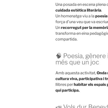
Una posada en escena plena 
cuidada estètica literària
.
Un homenatge viu a la
poesia
força d’una veu que va escriur
Un
recorregut per la memòria, 
transforma en eina pedagògica 
compartida.
🧠 Poesia, gènere 
més que un joc
Amb aquesta activitat,
Onda 
cultura viva, participativa 
llibres per
habitar els espais 
qui participa.
📣 Vols dur Beneyt