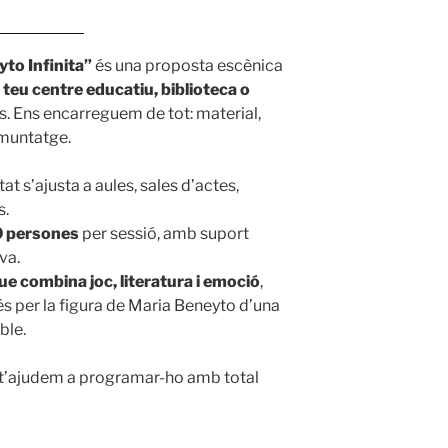
yto Infinita”
és una proposta escènica
l teu centre educatiu, biblioteca o
. Ens encarreguem de tot: material,
smuntatge.
tat s’ajusta a aules, sales d’actes,
s.
0 persones
per sessió, amb suport
va.
e combina joc, literatura i emoció
,
és per la figura de Maria Beneyto d’una
ble.
 t’ajudem a programar-ho amb total