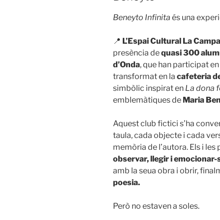
Beneyto Infinita
és una experiè
📍
L’Espai Cultural La Camp
presència de
quasi 300 alumn
d’Onda
, que han participat en
transformat en la
cafeteria d
simbòlic inspirat en
La dona f
emblemàtiques de
Maria Be
Aquest club fictici s’ha conve
taula, cada objecte i cada vers
memòria de l’autora. Els i les
observar, llegir i emocionar-
amb la seua obra i obrir, fina
poesia.
Però no estaven a soles.