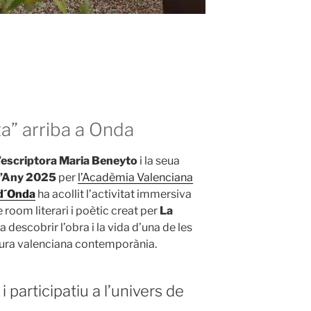
ta” arriba a Onda
l’escriptora Maria Beneyto
i la seua
 l’Any 2025
per
l’Acadèmia Valenciana
d´Onda
ha acollit l’activitat immersiva
 room literari i poètic creat per
La
a descobrir l’obra i la vida d’una de les
atura valenciana contemporània.
participatiu a l’univers de