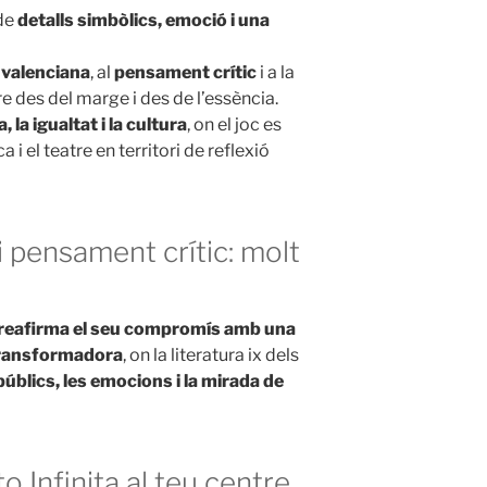
de
detalls simbòlics, emoció i una
 valenciana
, al
pensament crític
i a la
e des del marge i des de l’essència.
la igualtat i la cultura
, on el joc es
i el teatre en territori de reflexió
i pensament crític: molt
reafirma el seu compromís amb una
i transformadora
, on la literatura ix dels
públics, les emocions i la mirada de
o Infinita al teu centre