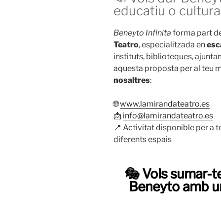
educatiu o cultura
Beneyto Infinita
forma part de
Teatro
, especialitzada en
esc
instituts, biblioteques, ajunta
aquesta proposta per al teu m
nosaltres
:
🌐
www.lamirandateatro.es
📩
info@lamirandateatro.es
📍 Activitat disponible per a to
diferents espais
🎭 Vols sumar-te
Beneyto amb un