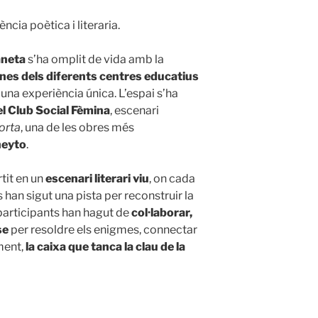
ncia poètica i literaria.
aneta
s’ha omplit de vida amb la
es dels diferents centres educatius
 una experiència única. L’espai s’ha
el Club Social Fèmina
, escenari
orta
, una de les obres més
neyto
.
rtit en un
escenari literari viu
, on cada
 han sigut una pista per reconstruir la
 participants han hagut de
col·laborar,
se
per resoldre els enigmes, connectar
lment,
la caixa que tanca la clau de la