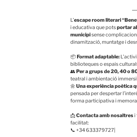
L’
escape room literari “Bene
i educativa que pots
portar a
municipi
sense complicacions
dinamització, muntatge i de
📦
Format adaptable:
L’activi
biblioteques o espais cultural
👥
Per a grups de 20, 40 o 8
teatral i ambientació immersi
🌼
Una experiència poètica qu
pensada per despertar l’inter
forma participativa i memora
📩
Contacta amb nosaltres
i
facilitat:
📞 +34 633379727|