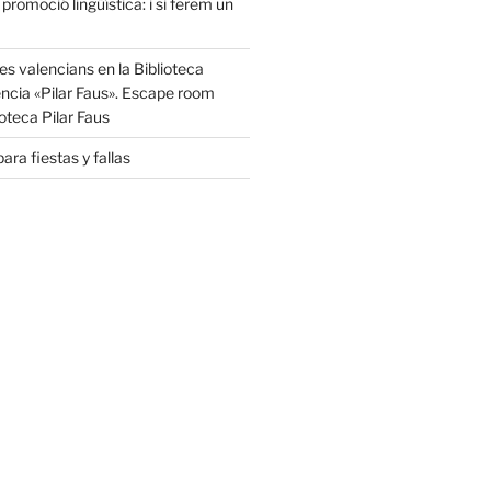
 promoció lingüística: i si ferem un
s valencians en la Biblioteca
ència «Pilar Faus». Escape room
oteca Pilar Faus
ara fiestas y fallas