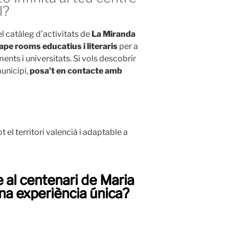
l?
l catàleg d’activitats de
La Miranda
ape rooms educatius i literaris
per a
ments i universitats. Si vols descobrir
unicipi,
posa’t en contacte amb
t el territori valencià i adaptable a
 al centenari de Maria
a experiència única?