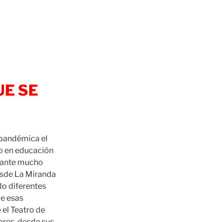
UE SE
 pandémica el
do en educación
urante mucho
esde La Miranda
o diferentes
e esas
el Teatro de
lares, desde sus