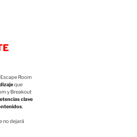
TE
o Escape Room
dizaje
que
om y Breakout
tencias clave
ontenidos
.
e no dejará