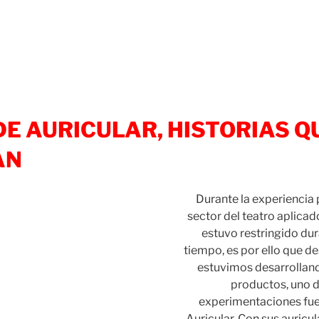
E AURICULAR, HISTORIAS Q
AN
Durante la experiencia
sector del teatro aplica
estuvo restringido d
tiempo, es por ello que d
estuvimos desarrolland
productos, uno d
experimentaciones fue 
Auricular. Con sus auricu