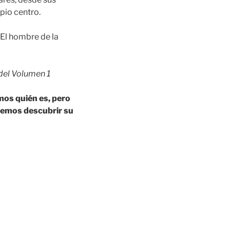
opio centro.
«El hombre de la
 del Volumen 1
mos quién es, pero
remos descubrir su