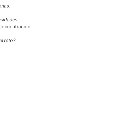
onas.
esidades.
concentración.
el reto?