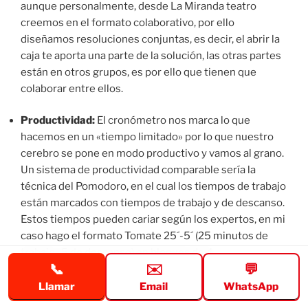
aunque personalmente, desde La Miranda teatro
creemos en el formato colaborativo, por ello
diseñamos resoluciones conjuntas, es decir, el abrir la
caja te aporta una parte de la solución, las otras partes
están en otros grupos, es por ello que tienen que
colaborar entre ellos.
Productividad:
El cronómetro nos marca lo que
hacemos en un «tiempo limitado» por lo que nuestro
cerebro se pone en modo productivo y vamos al grano.
Un sistema de productividad comparable sería la
técnica del Pomodoro, en el cual los tiempos de trabajo
están marcados con tiempos de trabajo y de descanso.
Estos tiempos pueden cariar según los expertos, en mi
caso hago el formato Tomate 25´-5´ (25 minutos de
trabajo- 5 de descanso) en bloques de 4
📞
✉️
💬
tomates.tienen un tomate de tiempo. Totalmente
recomendable: vamos al grano.
Llamar
Email
WhatsApp