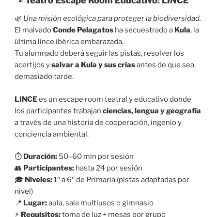
🐾
Teatro Escape Room Educativo:
LINCE
🌿
Una misión ecológica para proteger la biodiversidad.
El malvado
Conde Pelagatos
ha secuestrado a
Kula
, la
última lince ibérica embarazada.
Tu alumnado deberá seguir las pistas, resolver los
acertijos y
salvar a Kula y sus crías
antes de que sea
demasiado tarde.
LINCE
es un escape room teatral y educativo donde
los participantes trabajan
ciencias, lengua y geografía
a través de una historia de cooperación, ingenio y
conciencia ambiental.
⏱️
Duración:
50–60 min por sesión
👥
Participantes:
hasta 24 por sesión
🎓
Niveles:
1º a 6º de Primaria (pistas adaptadas por
nivel)
📍
Lugar:
aula, sala multiusos o gimnasio
⚡
Requisitos:
toma de luz + mesas por grupo