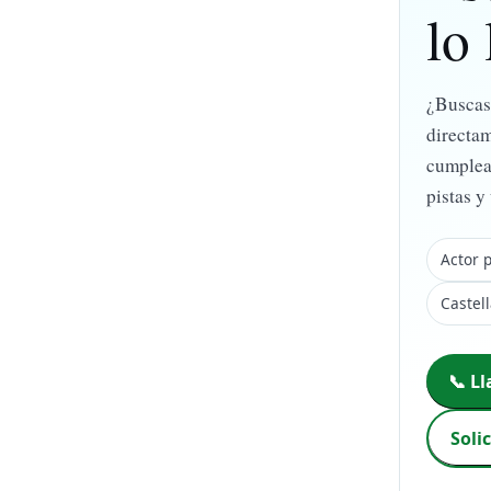
lo
¿Busca
directam
cumpleañ
pistas y
Actor p
Castel
📞 L
Soli