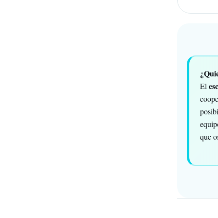
¿Quie
es
El
cooper
posibi
equip
que o