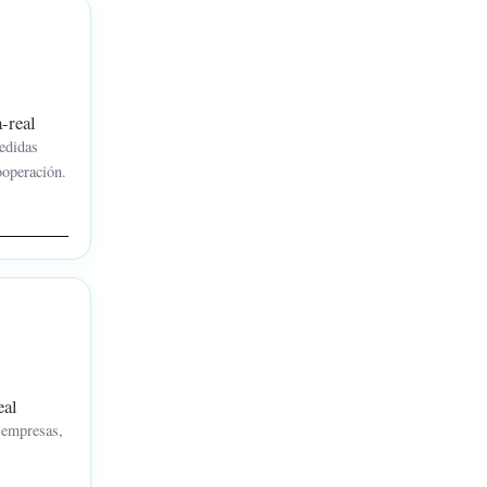
-real
pedidas
ooperación.
eal
 empresas,