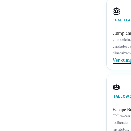
🎂
CUMPLEA
Cumpleaño
Una celebra
candados, 
dinamizació
Ver cump
🎃
HALLOWE
Escape R
Halloween 
unificados:
institutos,