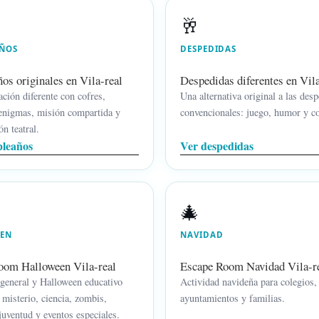
🥂
ÑOS
DESPEDIDAS
s originales en Vila-real
Despedidas diferentes en Vila
ción diferente con cofres,
Una alternativa original a las des
enigmas, misión compartida y
convencionales: juego, humor y c
n teatral.
leaños
Ver despedidas
🎄
EN
NAVIDAD
oom Halloween Vila-real
Escape Room Navidad Vila-r
general y Halloween educativo
Actividad navideña para colegios,
 misterio, ciencia, zombis,
ayuntamientos y familias.
 juventud y eventos especiales.