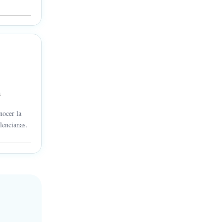
n
nocer la
alencianas.