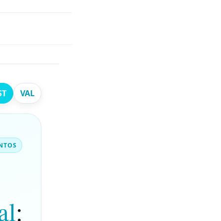
ST
VAL
ENTOS
al
: