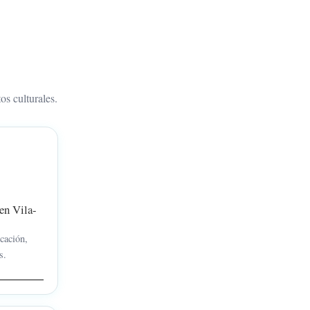
os culturales.
en Vila-
cación,
s.