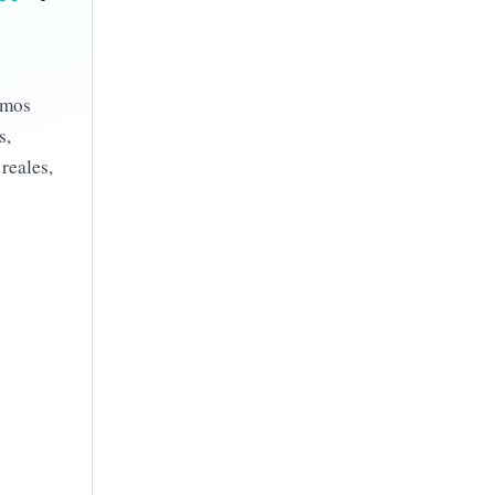
amos
s,
reales,