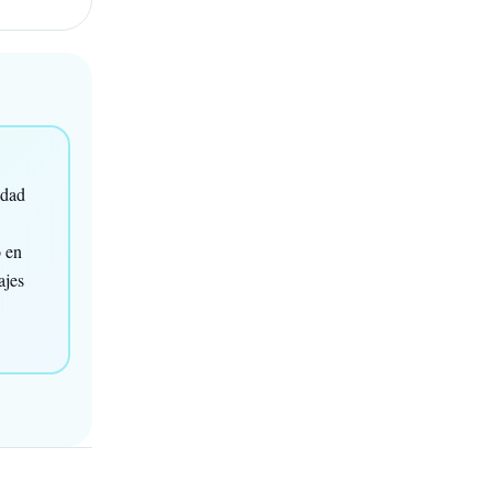
idad
o en
ajes