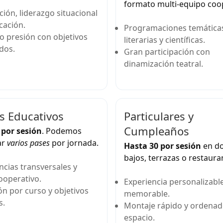
formato multi-equipo coo
ión, liderazgo situacional
cación.
Programaciones temática
o presión con objetivos
literarias y científicas.
dos.
Gran participación con
dinamización teatral.
s Educativos
Particulares y
Cumpleaños
 por sesión
. Podemos
ar
varios pases
por jornada.
Hasta 30 por sesión
en do
bajos, terrazas o restaura
cias transversales y
ooperativo.
Experiencia personalizable
n por curso y objetivos
memorable.
s.
Montaje rápido y ordenad
espacio.