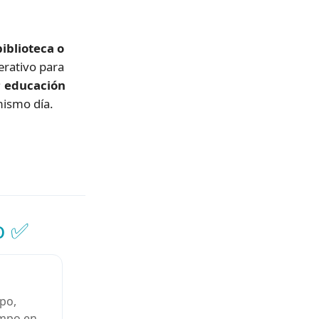
iblioteca o
erativo para
;
educación
mismo día.
o ✅
ipo,
empo en