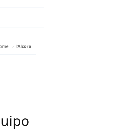
ome
›
l'Alcora
quipo