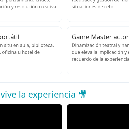
ión y resolución creativa.
situaciones de reto.
ortátil
Game Master actor
n situ en aula, biblioteca,
Dinamización teatral y nar
, oficina u hotel de
que eleva la implicación y 
recuerdo de la experiencia
 vive la experiencia 🎥