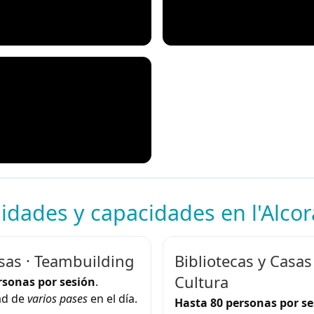
idades y capacidades en l'Alcor
as · Teambuilding
Bibliotecas y Casas
Cultura
rsonas por sesión
.
ad de
varios pases
en el día.
Hasta 80 personas por se