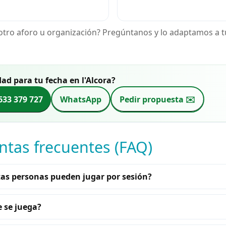
otro aforo u organización? Pregúntanos y lo adaptamos a t
dad para tu fecha en l'Alcora?
633 379 727
WhatsApp
Pedir propuesta ✉️
ntas frecuentes (FAQ)
as personas pueden jugar por sesión?
 se juega?