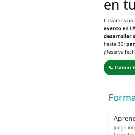
en t
Llevamos un
evento en l'
desarrollar s
hasta 30;
par
¡Reserva fech
📞 Llamar 
Format
Aprend
Juego inm
formativo