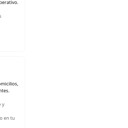
perativo.
s
micilios,
ntes.
 y
o en tu