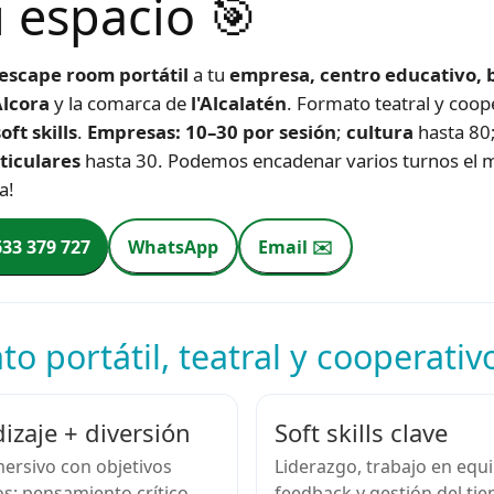
u espacio 🎯
escape room portátil
a tu
empresa, centro educativo, b
Alcora
y la comarca de
l'Alcalatén
. Formato teatral y coop
oft skills
.
Empresas: 10–30 por sesión
;
cultura
hasta 80
ticulares
hasta 30. Podemos encadenar varios turnos el 
a!
633 379 727
WhatsApp
Email ✉️
o portátil, teatral y cooperativ
izaje + diversión
Soft skills clave
ersivo con objetivos
Liderazgo, trabajo en equ
s: pensamiento crítico,
feedback y gestión del ti