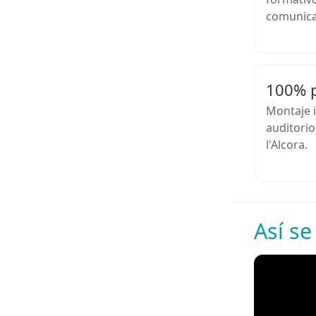
comunicac
100% p
Montaje i
auditorio
l'Alcora.
Así se