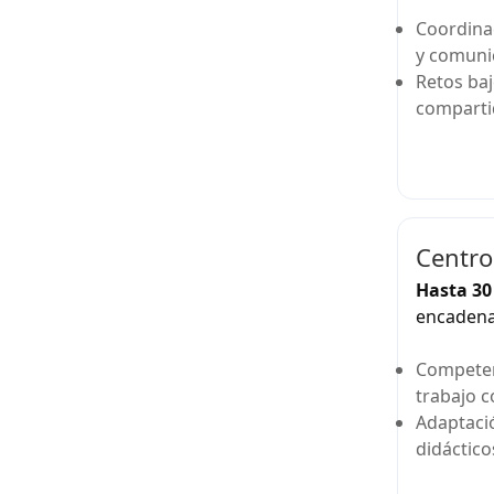
Coordinac
y comuni
Retos baj
comparti
Centro
Hasta 30
encaden
Competen
trabajo c
Adaptació
didáctico