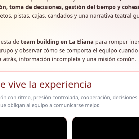
ón, toma de decisiones, gestión del tiempo y cohes
retos, pistas, cajas, candados y una narrativa teatral g
esta de
team building en La Eliana
para romper iner
 grupo y observar cómo se comporta el equipo cuando
 atrás, información incompleta y una misión común.
se vive la experiencia
ón con ritmo, presión controlada, cooperación, decisiones
que obligan al equipo a comunicarse mejor.