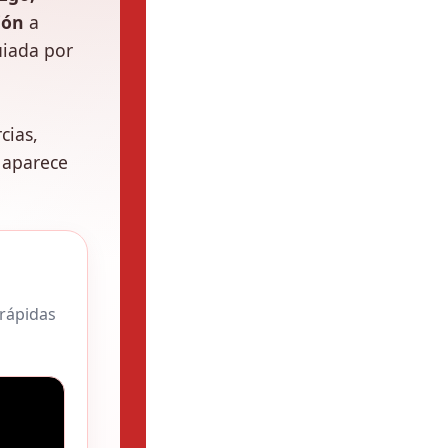
ión
a
uiada por
cias,
 aparece
 rápidas