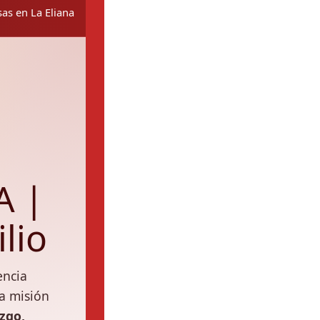
as en La Eliana
A |
lio
encia
a misión
zgo,