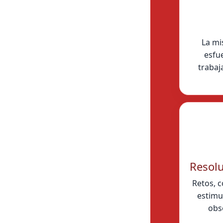
La mi
esfue
trabaj
Resol
Retos, c
estimu
obse