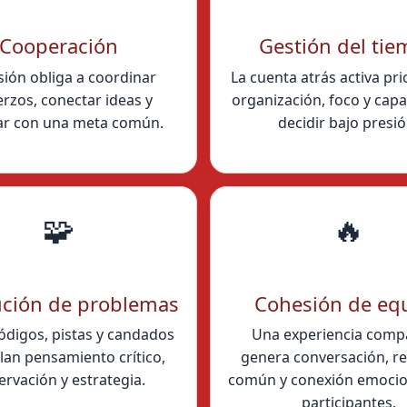
Cooperación
Gestión del ti
sión obliga a coordinar
La cuenta atrás activa pri
rzos, conectar ideas y
organización, foco y cap
ar con una meta común.
decidir bajo presió
🧩
🔥
ución de problemas
Cohesión de eq
ódigos, pistas y candados
Una experiencia comp
lan pensamiento crítico,
genera conversación, r
rvación y estrategia.
común y conexión emocio
participantes.