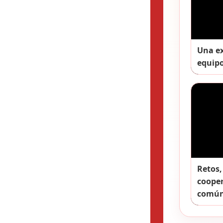
Una ex
equipo
Retos,
coope
común