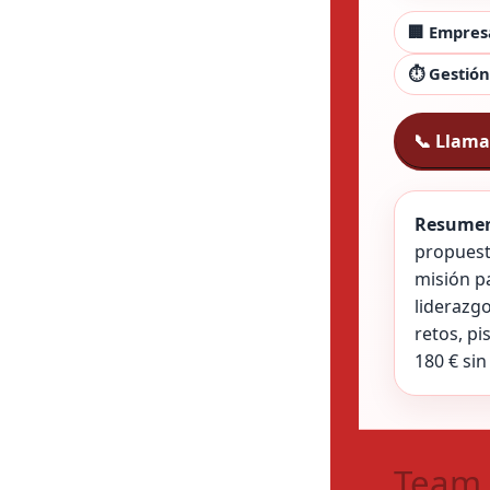
🏢 Empres
⏱️ Gestión
📞 Llama
Resumen
propues
misión pa
liderazg
retos, pi
180 € sin
Team 