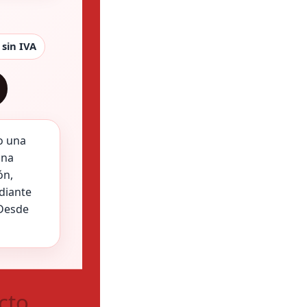
 sin IVA
o una
una
ón,
diante
 Desde
cto