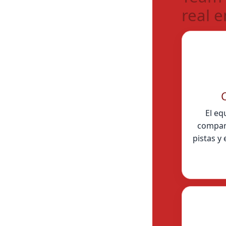
real e
El eq
compart
pistas y