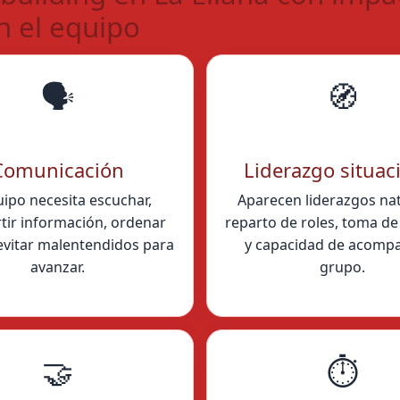
n el equipo
🗣️
🧭
Comunicación
Liderazgo situac
uipo necesita escuchar,
Aparecen liderazgos nat
ir información, ordenar
reparto de roles, toma de 
 evitar malentendidos para
y capacidad de acompa
avanzar.
grupo.
🤝
⏱️