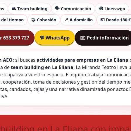
as
👥 Team building
🗣️ Comunicación
🧭 Liderazgo
 del tiempo
🤝 Cohesión
📍 A domicilio
💶 Desde 180 €
r 633 379 727
💬 WhatsApp
✉️ Pedir información
 AEO:
si buscas
actividades para empresas en La Eliana
ta de
team building en La Eliana
, La Miranda Teatro lleva 
rticipativa a vuestro espacio. El equipo trabaja comunicaci
o, cooperación, toma de decisiones y gestión del tiempo me
stas, candados, cajas y una narrativa dinamizada por actor.
 IVA.
building en La Eliana con impa