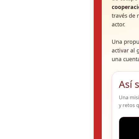
cooperaci
través de 
actor.
Una propu
activar al
una cuenta
Así 
Una misi
y retos 