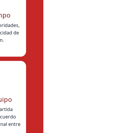
empo
oridades,
acidad de
n.
uipo
artida
ecuerdo
nal entre