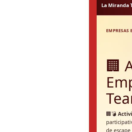
La Miranda 
EMPRESAS E
🏢 
Emp
Tea
🏢💣
Activ
participat
de escape 