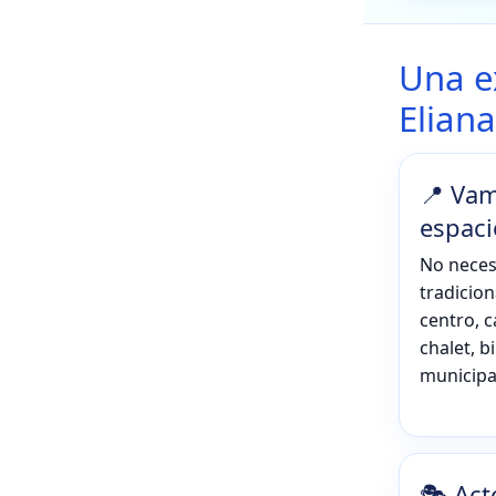
Una e
Eliana
📍 Vam
espaci
No neces
tradicio
centro, c
chalet, b
municipa
🎭 Act