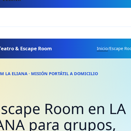
Teatro & Escape Room
Inicio
/
Escape Ro
M LA ELIANA · MISIÓN PORTÁTIL A DOMICILIO
Escape Room en LA
ANA para grupos,