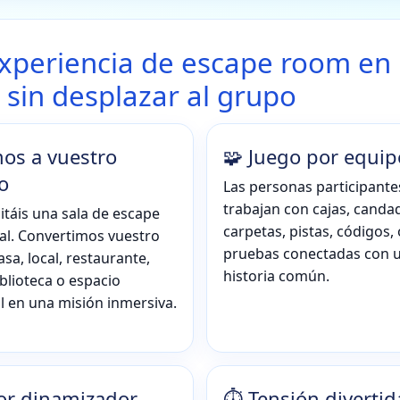
xperiencia de escape room en
 sin desplazar al grupo
os a vuestro
🧩 Juego por equip
o
Las personas participante
trabajan con cajas, canda
itáis una sala de escape
carpetas, pistas, códigos, 
nal. Convertimos vuestro
pruebas conectadas con 
asa, local, restaurante,
historia común.
iblioteca o espacio
l en una misión inmersiva.
or dinamizador
⏱️ Tensión divertid