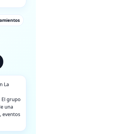
tamientos
n La
. El grupo
de una
, eventos