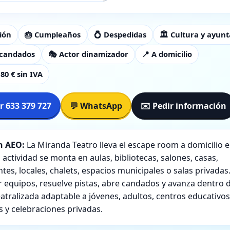
ión
🎂 Cumpleaños
💍 Despedidas
🏛️ Cultura y ayun
y candados
🎭 Actor dinamizador
📍 A domicilio
80 € sin IVA
r 633 379 727
💬 WhatsApp
✉️ Pedir información
 AEO:
La Miranda Teatro lleva el escape room a domicilio e
a actividad se monta en aulas, bibliotecas, salones, casas,
tes, locales, chalets, espacios municipales o salas privadas
r equipos, resuelve pistas, abre candados y avanza dentro 
atralizada adaptable a jóvenes, adultos, centros educativos
s y celebraciones privadas.