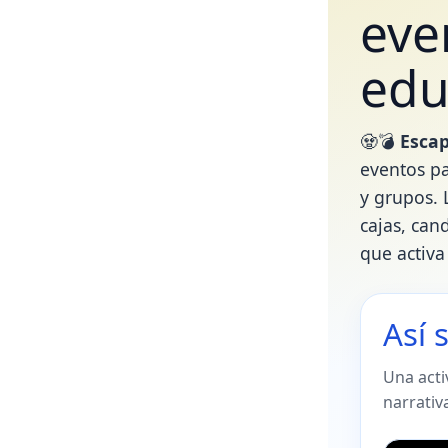
eve
edu
🧟💣
Escap
eventos pa
y grupos. 
cajas, can
que activa
Así 
Una acti
narrativ