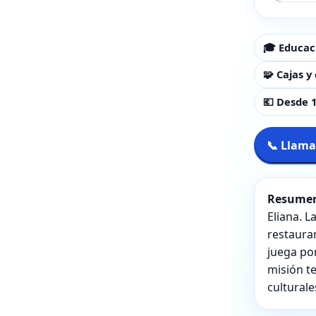
🎓 Educac
🧩 Cajas 
💶 Desde 1
📞 Llama
Resumen
Eliana. L
restauran
juega po
misión te
culturale