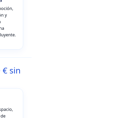
moción,
ón y
n
una
luyente.
 € sin
spacio,
 de