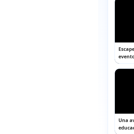
Escape
evento
Una a
educac