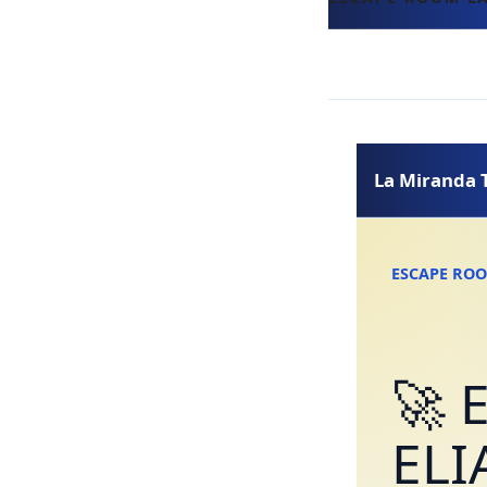
La Miranda 
ESCAPE ROO
🚀 
ELI