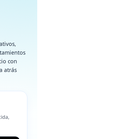
tivos,
ntamientos
cio con
a atrás
tida,