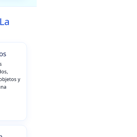
 La
os
s
dos,
objetos y
una
a