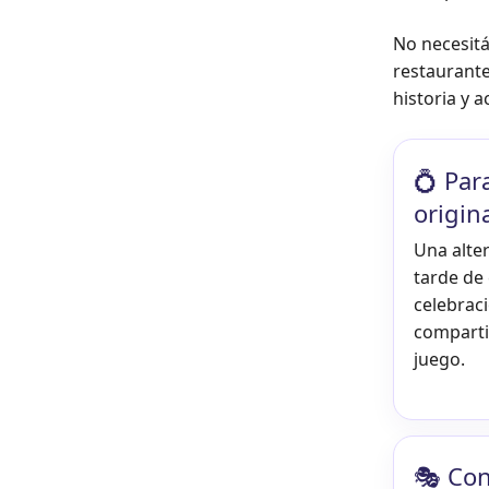
No necesitái
restaurante
historia y 
💍 Par
origin
Una alter
tarde de
celebrac
compartid
juego.
🎭 Con