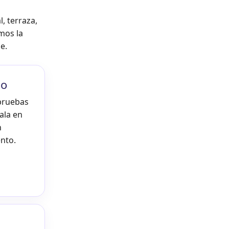
l, terraza,
mos la
e.
io
 pruebas
ala en
n
nto.