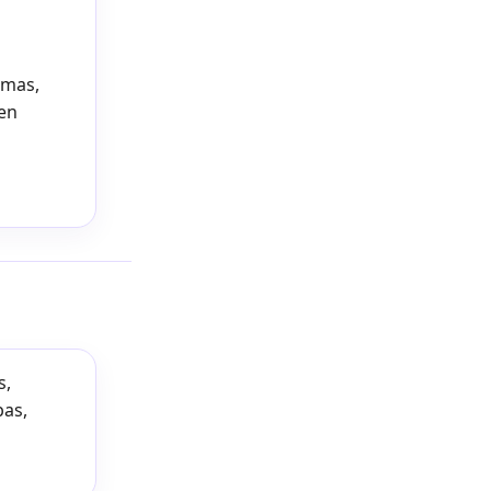
rmas,
 en
s,
bas,