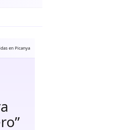
das en Picanya
ra
ero”