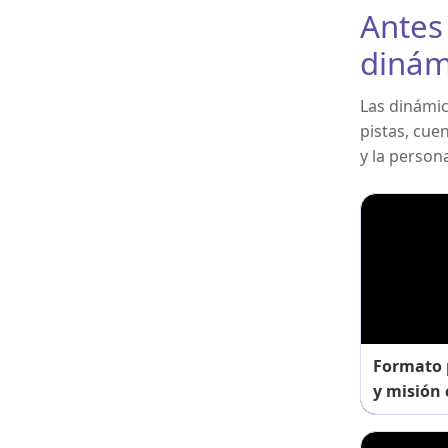
Antes
dinám
Las dinámic
pistas, cue
y la person
Formato p
y misión 