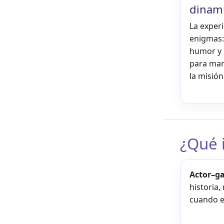
dinam
La experi
enigmas: 
humor y 
para man
la misión
¿Qué i
Actor–g
historia,
cuando el