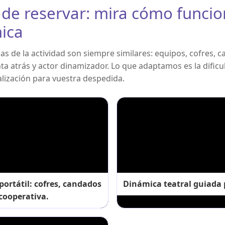
 de reservar: mira cómo funcio
ica
as de la actividad son siempre similares: equipos, cofres, 
nta atrás y actor dinamizador. Lo que adaptamos es la dificul
alización para vuestra despedida.
ortátil: cofres, candados
Dinámica teatral guiada p
cooperativa.