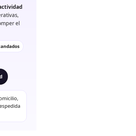
actividad
rativas,
omper el
 candados
ad
micilio,
despedida