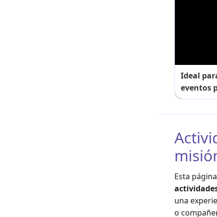
Ideal par
eventos p
Activ
misió
Esta págin
actividade
una experie
o compañer