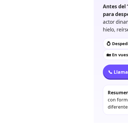
Antes del 
para desp
actor dina
hielo, reír
💍 Despedi
🏡 En vues
📞 Llama
Resumen
con form
diferente,