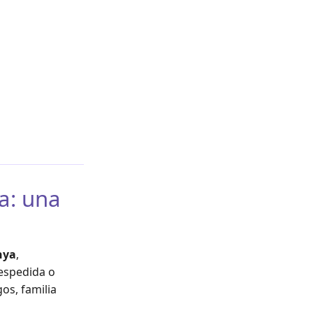
a: una
nya
,
despedida o
os, familia