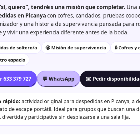
“sí, quiero”, tendréis una misión que completar.
Una
edidas en Picanya
con cofres, candados, pruebas coope
mizador y una historia de supervivencia pensada para r
se y vivir una experiencia diferente antes de la boda.
das de soltero/a
🧟 Misión de supervivencia
🔒 Cofres y
tro espacio
r 633 379 727
💬 WhatsApp
✉️ Pedir disponibilid
 rápido:
actividad original para despedidas en Picanya, a do
ato de escape portátil. Ideal para grupos que buscan una 
 divertida y participativa sin desplazarse a una sala fija.