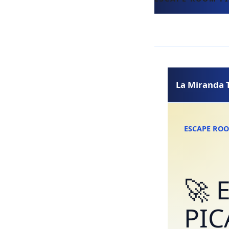
La Miranda 
ESCAPE ROO
🚀 
PIC