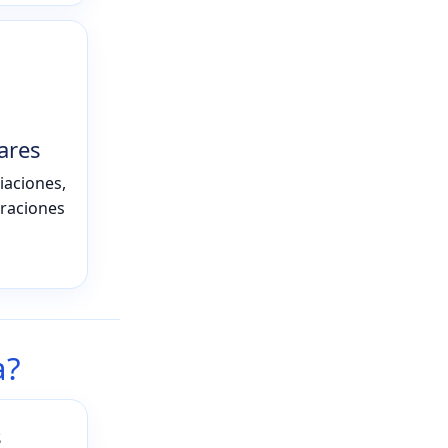
ares
iaciones,
braciones
a?
s