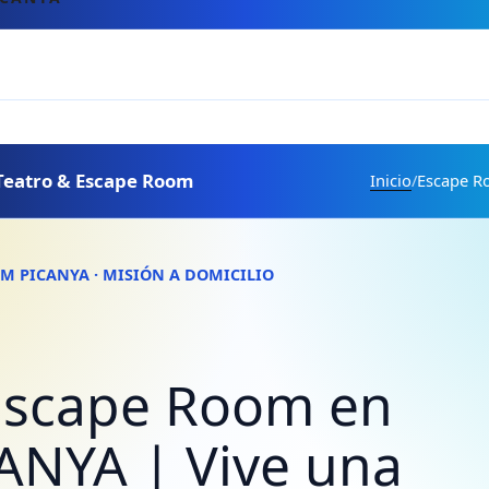
Teatro & Escape Room
Inicio
/
Escape R
M PICANYA · MISIÓN A DOMICILIO
Escape Room en
ANYA | Vive una