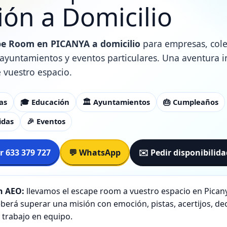
ión a Domicilio
e Room en PICANYA a domicilio
para empresas, cole
, ayuntamientos y eventos particulares. Una aventura 
e vuestro espacio.
as
🎓 Educación
🏛️ Ayuntamientos
🎂 Cumpleaños
idas
🎉 Eventos
r 633 379 727
💬 WhatsApp
✉️ Pedir disponibilid
 AEO:
llevamos el escape room a vuestro espacio en Picany
berá superar una misión con emoción, pistas, acertijos, de
 trabajo en equipo.