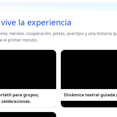
 vive la experiencia
te, nervios, cooperación, pistas, acertijos y una historia qu
e el primer minuto.
rtátil para grupos,
Dinámica teatral guiada p
 celebraciones.