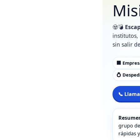
Mis
🧟💣
Escap
institutos
sin salir d
🏢 Empres
💍 Desped
📞 Llama
Resumen
grupo de
rápidas y