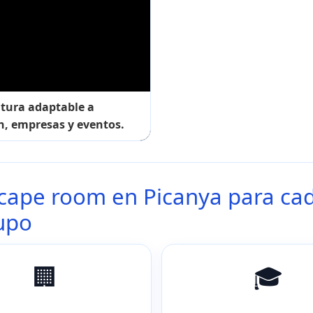
tura adaptable a
n, empresas y eventos.
cape room en Picanya para cad
upo
🏢
🎓