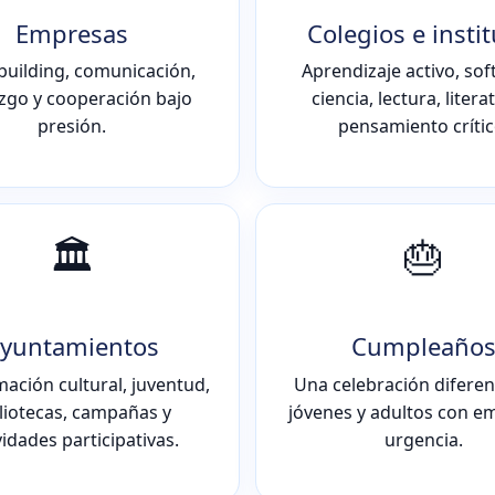
Empresas
Colegios e insti
building, comunicación,
Aprendizaje activo, soft 
azgo y cooperación bajo
ciencia, lectura, litera
presión.
pensamiento crític
🏛️
🎂
yuntamientos
Cumpleaño
ación cultural, juventud,
Una celebración diferen
liotecas, campañas y
jóvenes y adultos con e
vidades participativas.
urgencia.