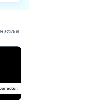
e activa al
or actor.