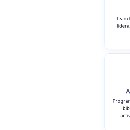
Team 
lider
A
Program
bib
acti