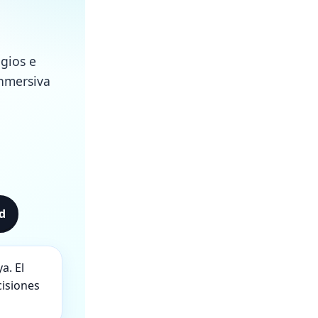
gios e
inmersiva
ad
a. El
cisiones