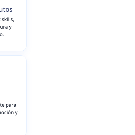
tutos
skills,
tura y
o.
s
te para
moción y