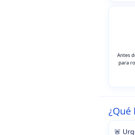
Antes de
para ro
¿Qué 
🚨 Urg