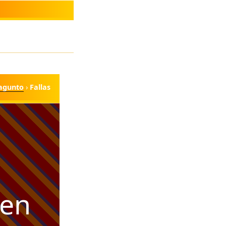
agunto
›
Fallas
 en