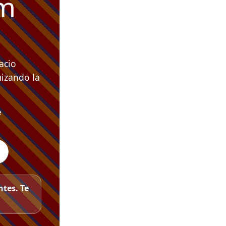
om
acio
mizando la
e
tes. Te