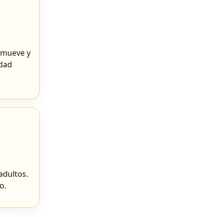
e mueve y
idad
 adultos.
o.