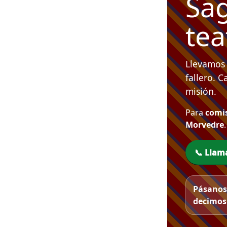
Sa
tea
Llevamos
fallero. 
misión.
Para
comis
Morvedre
📞 Llam
Pásanos 
decimos