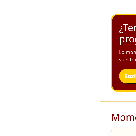
¿Te
pro
Lo mon
vuestra
Escr
Mome