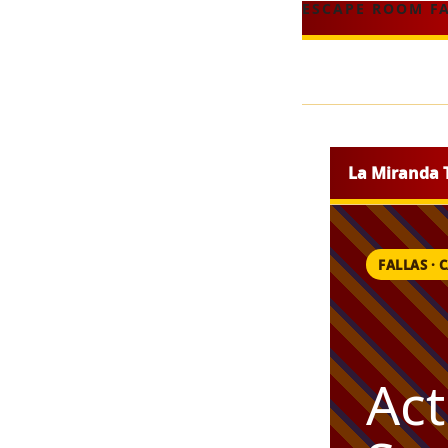
ESCAPE ROOM F
La Miranda 
FALLAS · 
Act