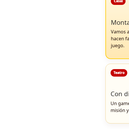
Casal
Monta
Vamos a
hacen f
juego.
Teatro
Con d
Un game
misión y