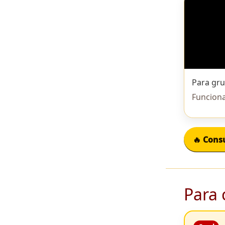
Para gr
Funciona
🔥 Consu
Para 