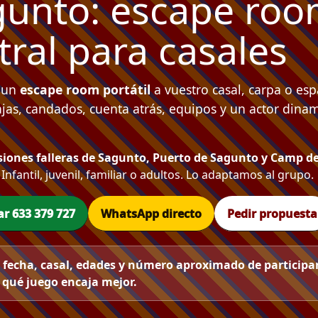
gunto: escape ro
tral para casales
 un
escape room portátil
a vuestro casal, carpa o esp
Cajas, candados, cuenta atrás, equipos y un actor dina
iones falleras de Sagunto, Puerto de Sagunto y Camp d
. Infantil, juvenil, familiar o adultos. Lo adaptamos al grupo.
ar 633 379 727
WhatsApp directo
Pedir propuesta
fecha, casal, edades y número aproximado de participan
 qué juego encaja mejor.