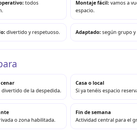
operativo:
todos
Montaje fácil:
vamos a vu
n.
espacio.
lo:
divertido y respetuoso.
Adaptado:
según grupo y 
para
 cenar
Casa o local
divertido de la despedida.
Si ya tenéis espacio reser
ante
Fin de semana
rivada o zona habilitada.
Actividad central para el g