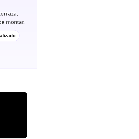
terraza,
 de montar.
alizado