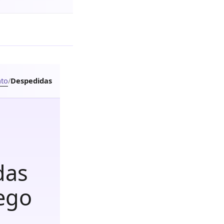
to
/
Despedidas
das
uego