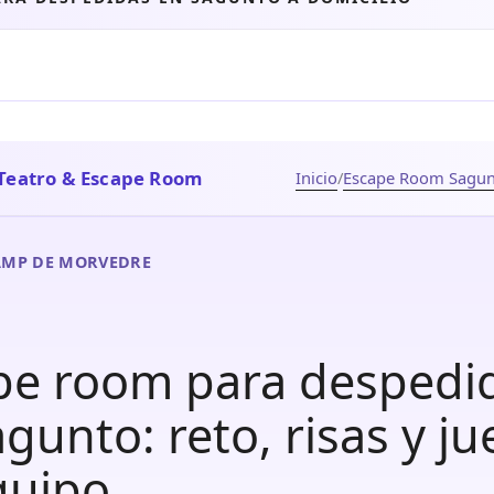
Teatro & Escape Room
Inicio
/
Escape Room Sagun
AMP DE MORVEDRE
pe room para despedi
gunto: reto, risas y j
quipo