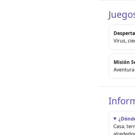
Juego
Desperta
Virus, ci
Misión S
Aventura 
Infor
¿Dónde
Casa, ter
alrededor