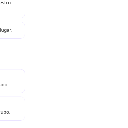
estro
lugar.
vado.
rupo.