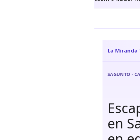
La Miranda 
SAGUNTO · C
Esca
en Sa
en e