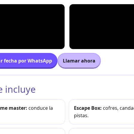
r fecha por WhatsApp
Llamar ahora
e incluye
ame master:
conduce la
Escape Box:
cofres, canda
pistas.