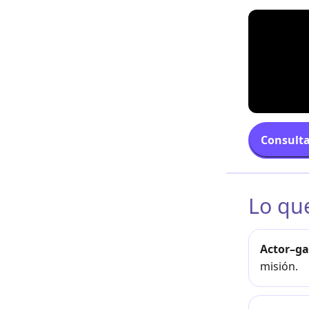
Consulta
Lo qu
Actor–g
misión.