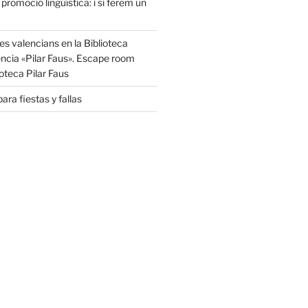
 promoció lingüística: i si ferem un
s valencians en la Biblioteca
ència «Pilar Faus». Escape room
oteca Pilar Faus
ara fiestas y fallas