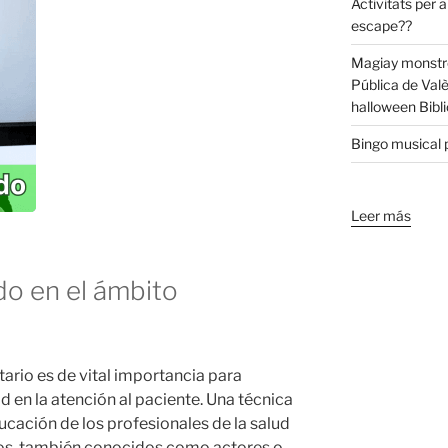
Activitats per a
escape??
Magiay monstre
Pública de Val
halloween Bibli
Bingo musical p
Leer más
do en el ámbito
ario es de vital importancia para
ad en la atención al paciente. Una técnica
ucación de los profesionales de la salud
dos, también conocidos como actores o