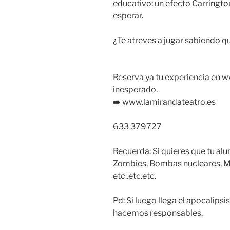
educativo: un efecto Carringt
esperar.
¿Te atreves a jugar sabiendo qu
Reserva ya tu experiencia en w
inesperado.
➡️ www.lamirandateatro.es
633 379727
Recuerda: Si quieres que tu al
Zombies, Bombas nucleares, M
etc..etc.etc.
Pd: Si luego llega el apocalip
hacemos responsables.