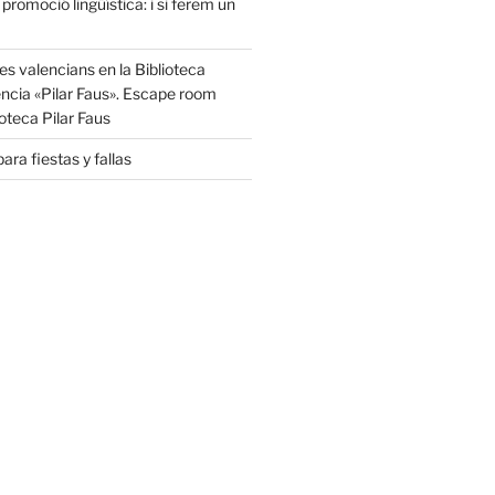
 promoció lingüística: i si ferem un
s valencians en la Biblioteca
ència «Pilar Faus». Escape room
oteca Pilar Faus
ara fiestas y fallas