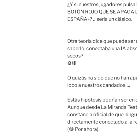
¿Y si nuestros jugadores puls
BOTÓN ROJO QUE SE APAGA 
ESPAÑA»? …sería un clásico.
Otra teoría dice que puede ser
saberlo, conectaba una IA abs
secos?
⚙️🔴
O quizás ha sido que no han ap
loco a nuestros candados….
Estás hipótesis podrían ser en
Aunque desde La Miranda Teat
constancia oficial de que nin
directamente conectado a la re
(😅 Por ahora).