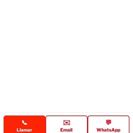
📞
✉️
💬
Aviso legal
Funciona gracias a WordPress
Llamar
Email
WhatsApp