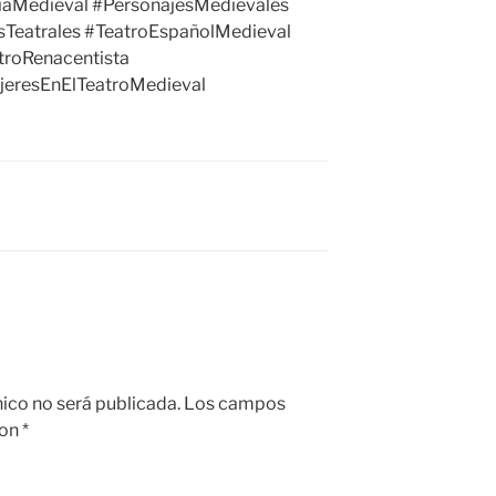
fíaMedieval #PersonajesMedievales
sTeatrales #TeatroEspañolMedieval
troRenacentista
jeresEnElTeatroMedieval
nico no será publicada.
Los campos
con
*