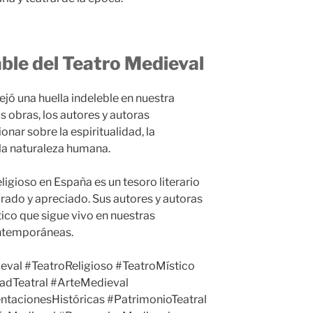
ble del Teatro Medieval
jó una huella indeleble en nuestra
us obras, los autores y autoras
ionar sobre la espiritualidad, la
la naturaleza humana.
eligioso en España es un tesoro literario
orado y apreciado. Sus autores y autoras
tico que sigue vivo en nuestras
ontemporáneas.
val #TeatroReligioso #TeatroMístico
adTeatral #ArteMedieval
tacionesHistóricas #PatrimonioTeatral