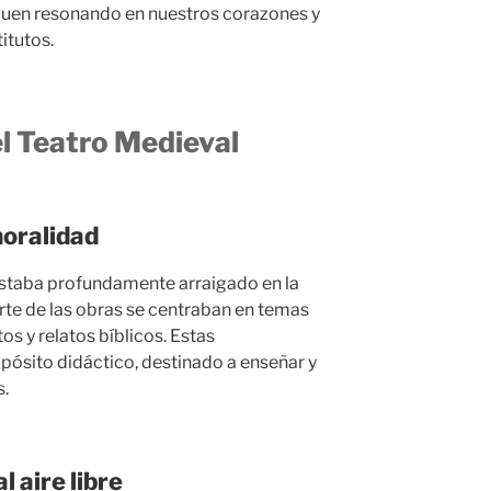
iguen resonando en nuestros corazones y
titutos.
el Teatro Medieval
moralidad
estaba profundamente arraigado en la
arte de las obras se centraban en temas
os y relatos bíblicos. Estas
pósito didáctico, destinado a enseñar y
s.
 aire libre