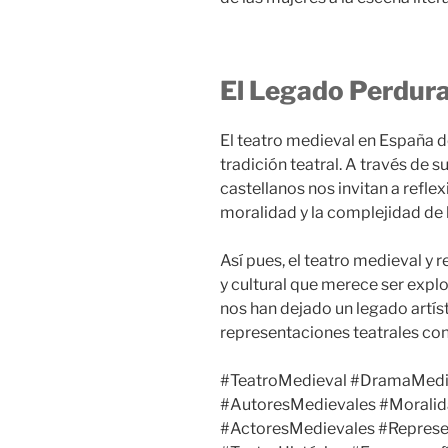
El Legado Perdura
El teatro medieval en España de
tradición teatral. A través de s
castellanos nos invitan a reflex
moralidad y la complejidad de 
Así pues, el teatro medieval y r
y cultural que merece ser expl
nos han dejado un legado artís
representaciones teatrales c
#TeatroMedieval #DramaMedie
#AutoresMedievales #Moralid
#ActoresMedievales #Represen