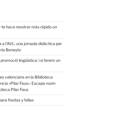
r te hace resolver más rápido un
a a l’AVL: una jornada didàctica per
ria Beneyto
 promoció lingüística: i si ferem un
s valencians en la Biblioteca
ència «Pilar Faus». Escape room
oteca Pilar Faus
ara fiestas y fallas