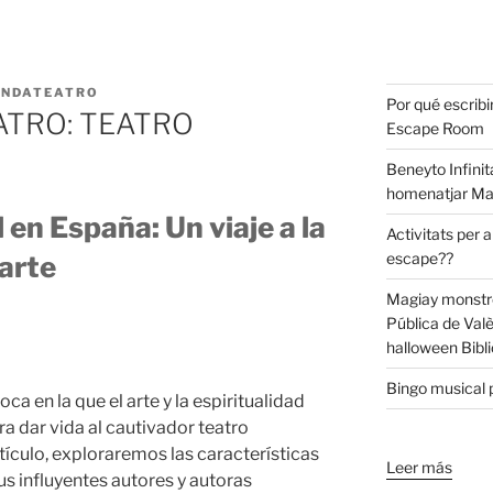
ANDATEATRO
Por qué escribi
ATRO: TEATRO
Escape Room
Beneyto Infinit
homenatjar Ma
 en España: Un viaje a la
Activitats per a
escape??
 arte
Magiay monstre
Pública de Val
halloween Bibli
Bingo musical p
a en la que el arte y la espiritualidad
ra dar vida al cautivador teatro
tículo, exploraremos las características
Leer más
sus influyentes autores y autoras