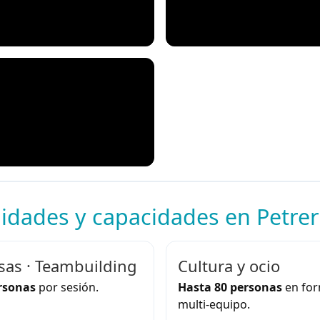
idades y capacidades en Petrer
as · Teambuilding
Cultura y ocio
rsonas
por sesión.
Hasta 80 personas
en fo
multi-equipo.