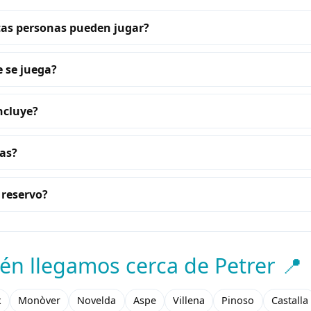
as personas pueden jugar?
 se juega?
ncluye?
as?
reservo?
én llegamos cerca de Petrer 📍
x
Monòver
Novelda
Aspe
Villena
Pinoso
Castalla