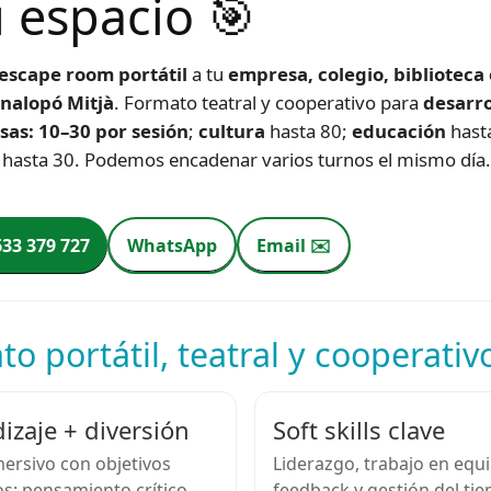
u espacio 🎯
escape room portátil
a tu
empresa, colegio, biblioteca
inalopó Mitjà
. Formato teatral y cooperativo para
desarro
as: 10–30 por sesión
;
cultura
hasta 80;
educación
hast
hasta 30. Podemos encadenar varios turnos el mismo día.
633 379 727
WhatsApp
Email ✉️
o portátil, teatral y cooperativ
izaje + diversión
Soft skills clave
ersivo con objetivos
Liderazgo, trabajo en equ
s: pensamiento crítico,
feedback y gestión del ti