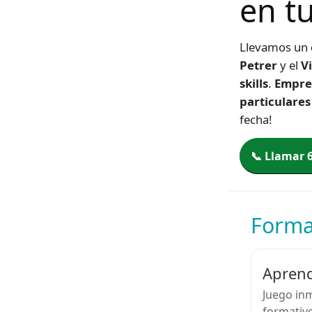
en t
Llevamos un
Petrer
y el
V
skills
.
Empres
particulares
fecha!
📞 Llamar 
Format
Aprend
Juego inm
formativo