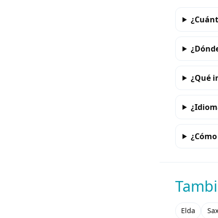
¿Cuánt
¿Dónde
¿Qué i
¿Idiom
¿Cómo 
Tambi
Elda
Sa