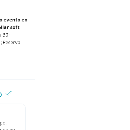
 o evento en
llar soft
a 30;
 ¡Reserva
o ✅
ipo,
empo en