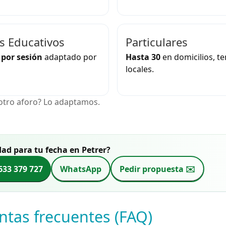
s Educativos
Particulares
 por sesión
adaptado por
Hasta 30
en domicilios, te
locales.
otro aforo? Lo adaptamos.
dad para tu fecha en Petrer?
633 379 727
WhatsApp
Pedir propuesta ✉️
ntas frecuentes (FAQ)