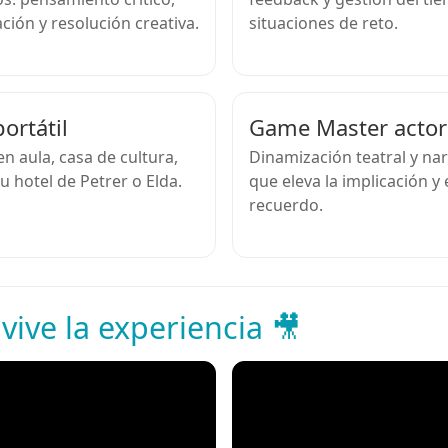
ión y resolución creativa.
situaciones de reto.
ortátil
Game Master actor
n aula, casa de cultura,
Dinamización teatral y nar
 hotel de Petrer o Elda.
que eleva la implicación y 
recuerdo.
 vive la experiencia 🎥