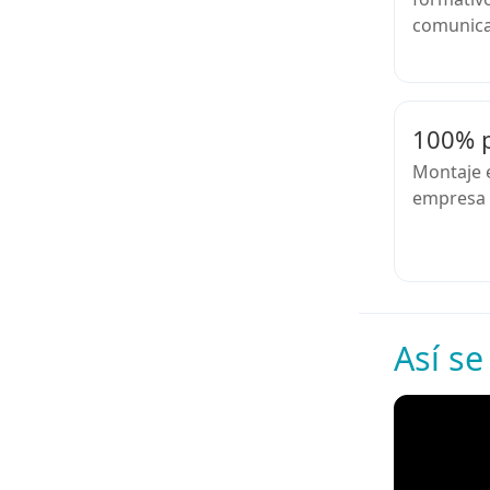
comunicac
100% p
Montaje e
empresa u
Así se