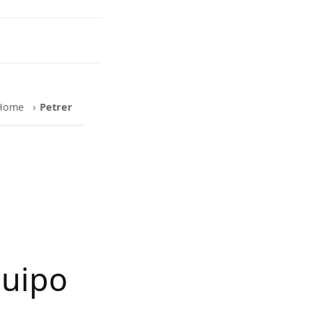
Home
›
Petrer
quipo