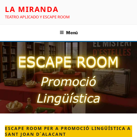
LA MIRANDA
TEATRO APLICADO Y ESCAPE ROOM
Menú
ESCAPE ROOM PER A PROMOCIÓ LINGÜÍSTICA A
SANT JOAN D´ALACANT