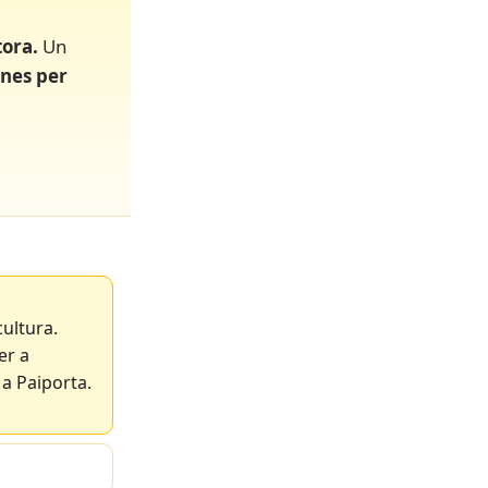
tora.
Un
nes per
cultura.
er a
 a Paiporta.