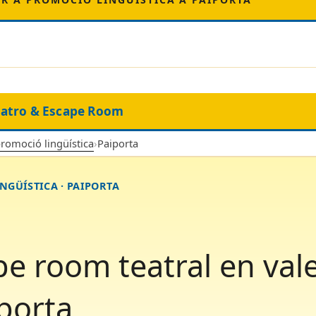
eatro & Escape Room
promoció lingüística
›
Paiporta
NGÜÍSTICA · PAIPORTA
e room teatral en val
porta