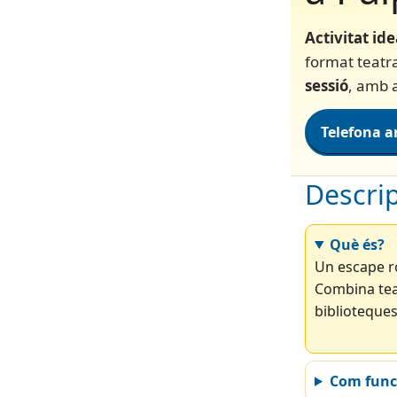
Activitat ide
format teatra
sessió
, amb a
Telefona a
Descrip
Què és?
Un escape ro
Combina teat
biblioteques
Com func