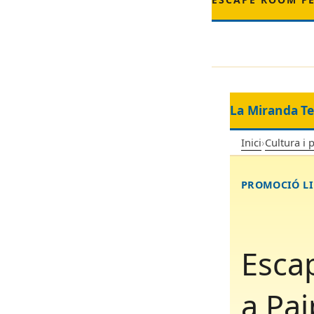
La Miranda T
Inici
›
Cultura i 
PROMOCIÓ LI
Escap
a Pai