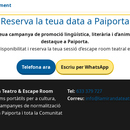
ament
Reserva la teua data a Paiporta
teua campanya de promoció lingüística, literària i d’anim
destaque a Paiporta.
isponibilitat i reserva la teua sessió d’escape room teatral e
Telefona ara
Escriu per WhatsApp
 Teatro & Escape Room
Tel:
633 379 727
s portàtils per a cultura,
Correu:
info@lamirandateat
 campanyes de normalització
a Paiporta i tota la Comunitat