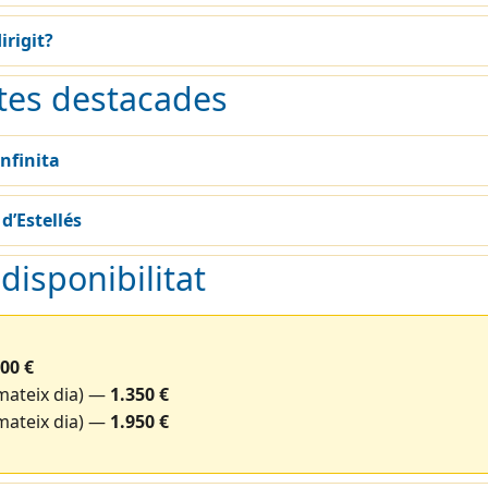
irigit?
tes destacades
nfinita
 d’Estellés
 disponibilitat
00 €
(mateix dia) —
1.350 €
(mateix dia) —
1.950 €