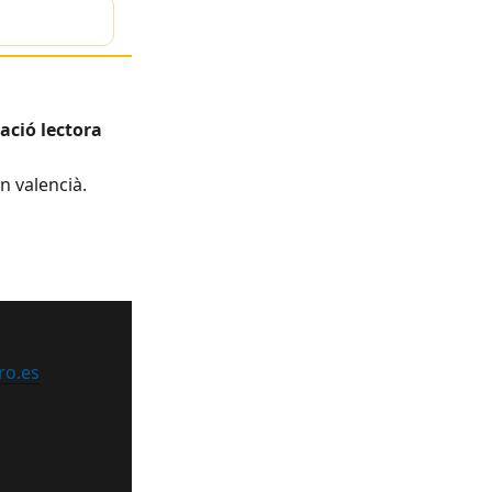
ació lectora
n valencià.
ro.es