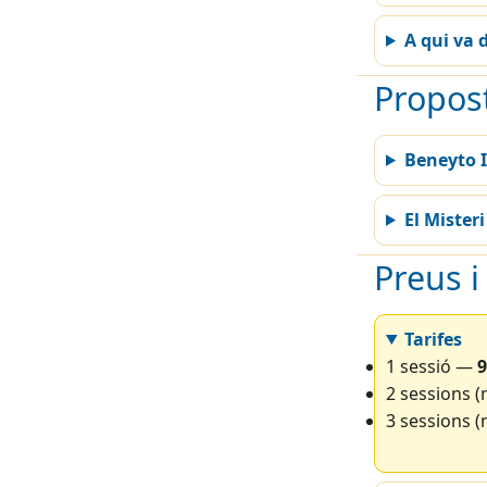
A qui va d
Propos
Beneyto I
El Misteri
Preus i
Tarifes
1 sessió —
9
2 sessions 
3 sessions 