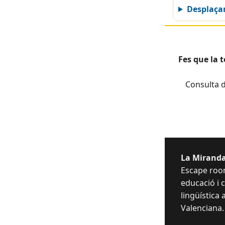
Desplaç
Fes que la 
Consulta d
La Miranda
Escape room
educació i
lingüística 
Valenciana.