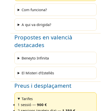
Com funciona?
A qui va dirigida?
Propostes en valencià
destacades
Beneyto Infinita
El Misteri d’Estellés
Preus i desplaçament
Tarifes
1 sessió —
900 €
2 sessions (mateix dia) —
1.350 €