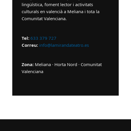
lingüística, foment lector i activitats
culturals en valencià a Meliana i tota la
Comunitat Valenciana.
Tel:
633 379 727
Correu:
info@lamirandateatro.es
Zona:
Meliana · Horta Nord · Comunitat
Valenciana