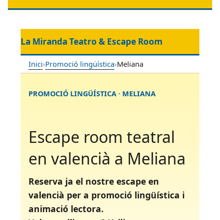
La Miranda Teatro & Escape Room
Inici
›
Promoció lingüística
›
Meliana
PROMOCIÓ LINGÜÍSTICA · MELIANA
Escape room teatral
en valencià a Meliana
Reserva ja el nostre escape en
valencià per a promoció lingüística i
animació lectora.