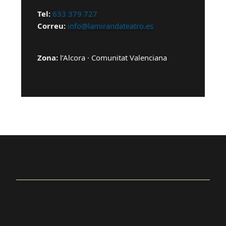
Tel:
633 379 727
Correu:
info@lamirandateatro.es
Zona:
l’Alcora · Comunitat Valenciana