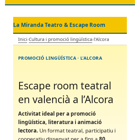
La Miranda Teatro & Escape Room
Inici
›
Cultura i promoció lingüística
›
l’Alcora
PROMOCIÓ LINGÜÍSTICA · L’ALCORA
Escape room teatral
en valencià a l’Alcora
Activitat ideal per a promoció
lingüística, literatura i animació
lectora.
Un format teatral, participatiu i
cooperatiu dissenyat per a fins a
80