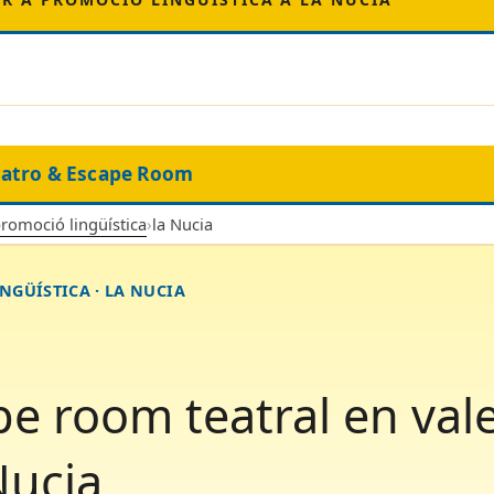
eatro & Escape Room
promoció lingüística
›
la Nucia
NGÜÍSTICA · LA NUCIA
e room teatral en val
Nucia