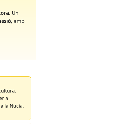
tora.
Un
essió
, amb
cultura.
er a
a la Nucia.