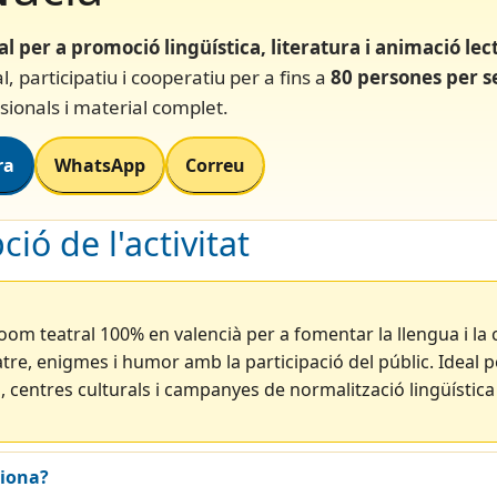
al per a promoció lingüística, literatura i animació lec
l, participatiu i cooperatiu per a fins a
80 persones per s
sionals i material complet.
ra
WhatsApp
Correu
ció de l'activitat
om teatral 100% en valencià per a fomentar la llengua i la 
re, enigmes i humor amb la participació del públic. Ideal p
, centres culturals i campanyes de normalització lingüística 
iona?