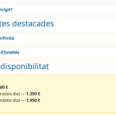
irigit?
tes destacades
nfinita
 d’Estellés
 disponibilitat
00 €
(mateix dia) —
1.350 €
(mateix dia) —
1.950 €