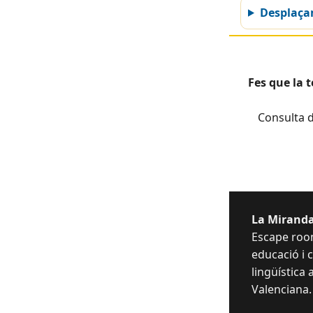
Desplaç
Fes que la 
Consulta d
La Miranda
Escape room
educació i
lingüística 
Valenciana.