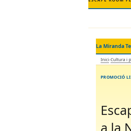
La Miranda T
Inici
›
Cultura i 
PROMOCIÓ LI
Escap
a la 