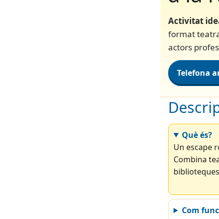
Activitat ide
format teatra
actors profes
Telefona a
Descrip
Què és?
Un escape ro
Combina teat
biblioteques
Com func