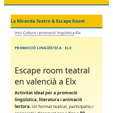
La Miranda Teatro & Escape Room
Inici
›
Cultura i promoció lingüística
›
Elx
PROMOCIÓ LINGÜÍSTICA · ELX
Escape room teatral
en valencià a Elx
Activitat ideal per a promoció
lingüística, literatura i animació
lectora.
Un format teatral, participatiu i