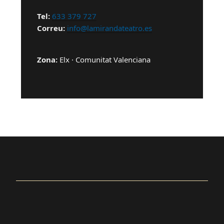
Tel:
633 379 727
Correu:
info@lamirandateatro.es
Zona:
Elx · Comunitat Valenciana