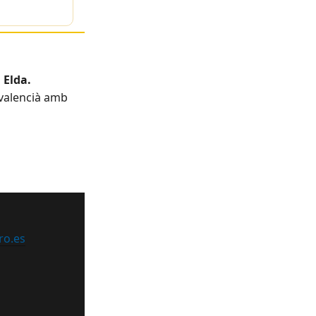
 Elda.
 valencià amb
ro.es