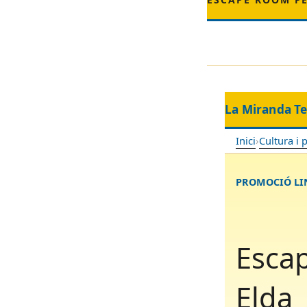
La Miranda T
Inici
›
Cultura i 
PROMOCIÓ LIN
Escap
Elda