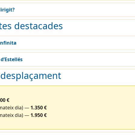
irigit?
tes destacades
nfinita
 d’Estellés
i desplaçament
00 €
(mateix dia) —
1.350 €
(mateix dia) —
1.950 €