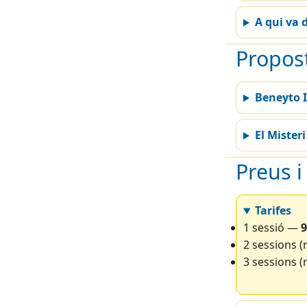
A qui va d
Propos
Beneyto I
El Misteri
Preus 
Tarifes
1 sessió —
9
2 sessions 
3 sessions 