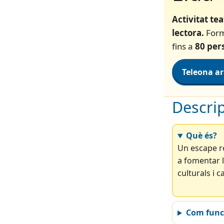
Activitat tea
lectora.
Forma
fins a
80 per
Teleona a
Descrip
Què és?
Un escape r
a fomentar l
culturals i 
Com func