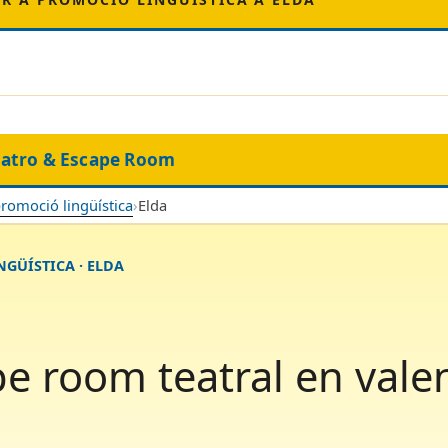
eatro & Escape Room
promoció lingüística
›
Elda
GÜÍSTICA · ELDA
e room teatral en vale