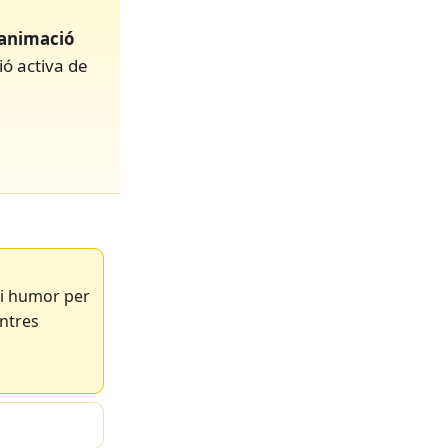
i animació
ió activa de
 i humor per
entres