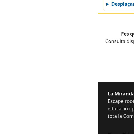
Desplaç
Fes q
Consulta dis
La Miranda
Escape room
educació i p
tota la Com