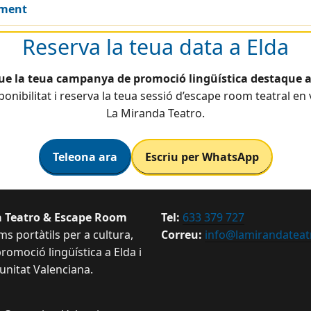
ament
Reserva la teua data a Elda
ue la teua campanya de promoció lingüística destaque a
ponibilitat i reserva la teua sessió d’escape room teatral en
La Miranda Teatro.
Teleona ara
Escriu per WhatsApp
 Teatro & Escape Room
Tel:
633 379 727
s portàtils per a cultura,
Correu:
info@lamirandateat
romoció lingüística a Elda i
unitat Valenciana.