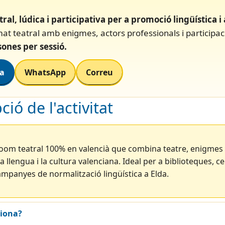
tral, lúdica i participativa per a promoció lingüística 
t teatral amb enigmes, actors professionals i participac
sones per sessió.
ra
WhatsApp
Correu
ció de l'activitat
oom teatral 100% en valencià que combina teatre, enigmes
a llengua i la cultura valenciana. Ideal per a biblioteques, c
campanyes de normalització lingüística a Elda.
iona?