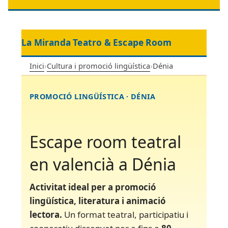
La Miranda Teatro & Escape Room
Inici
›
Cultura i promoció lingüística
›
Dénia
PROMOCIÓ LINGÜÍSTICA · DÉNIA
Escape room teatral
en valencià a Dénia
Activitat ideal per a promoció
lingüística, literatura i animació
lectora.
Un format teatral, participatiu i