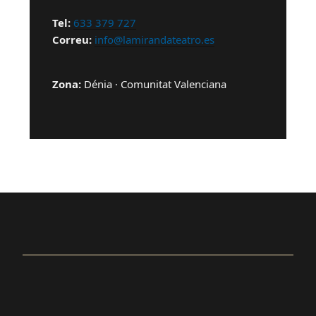
Tel:
633 379 727
Correu:
info@lamirandateatro.es
Zona:
Dénia · Comunitat Valenciana