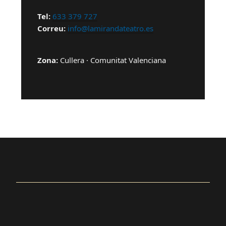
Tel:
633 379 727
Correu:
info@lamirandateatro.es
Zona:
Cullera · Comunitat Valenciana