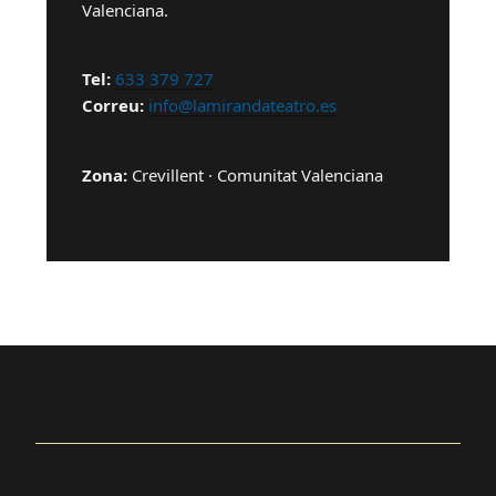
Valenciana.
Tel:
633 379 727
Correu:
info@lamirandateatro.es
Zona:
Crevillent · Comunitat Valenciana