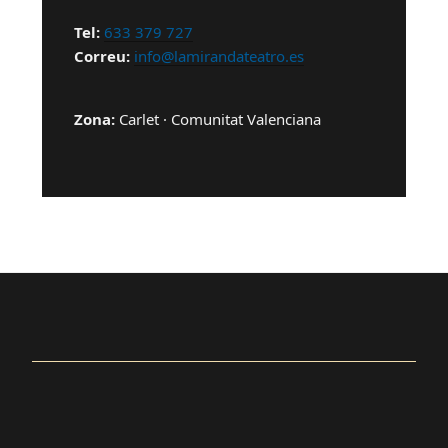
Tel:
633 379 727
Correu:
info@lamirandateatro.es
Zona:
Carlet · Comunitat Valenciana