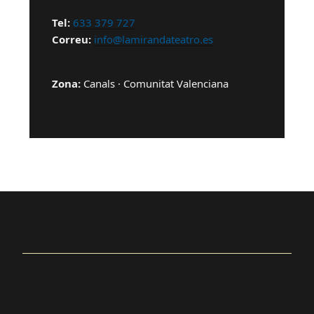
Tel:
633 379 727
Correu:
info@lamirandateatro.es
Zona:
Canals · Comunitat Valenciana