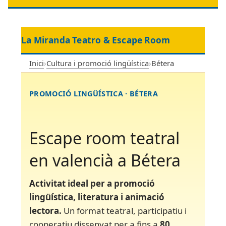
La Miranda Teatro & Escape Room
Inici
›
Cultura i promoció lingüística
›
Bétera
PROMOCIÓ LINGÜÍSTICA · BÉTERA
Escape room teatral
en valencià a Bétera
Activitat ideal per a promoció
lingüística, literatura i animació
lectora.
Un format teatral, participatiu i
cooperatiu dissenyat per a fins a
80