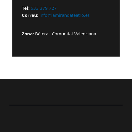
Tel:
633 379 727
Correu:
info@lamirandateatro.es
Zona:
Bétera · Comunitat Valenciana