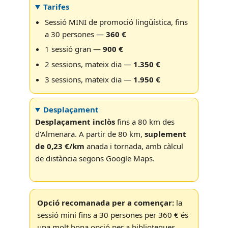
Tarifes
Sessió MINI de promoció lingüística, fins
a 30 persones —
360 €
1 sessió gran —
900 €
2 sessions, mateix dia —
1.350 €
3 sessions, mateix dia —
1.950 €
Desplaçament
Desplaçament inclòs
fins a 80 km des
d’Almenara. A partir de 80 km,
suplement
de 0,23 €/km
anada i tornada, amb càlcul
de distància segons Google Maps.
Opció recomanada per a començar:
la
sessió mini fins a 30 persones per 360 € és
una molt bona opció per a biblioteques,