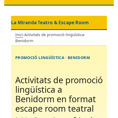
La Miranda Teatro & Escape Room
Inici
›
Activitats de promoció lingüística
›
Benidorm
PROMOCIÓ LINGÜÍSTICA · BENIDORM
Activitats de promoció
lingüística a
Benidorm en format
escape room teatral