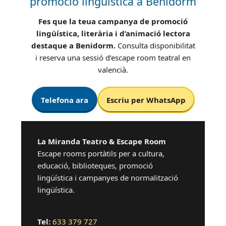
promoció lingüística a Benidorm
Fes que la teua campanya de promoció
lingüística, literària i d’animació lectora
destaque a Benidorm.
Consulta disponibilitat
i reserva una sessió d’escape room teatral en
valencià.
Telefona ara
Escriu per WhatsApp
La Miranda Teatro & Escape Room
Escape rooms portàtils per a cultura,
educació, biblioteques, promoció
lingüística i campanyes de normalització
lingüística.
Tel:
633 379 727