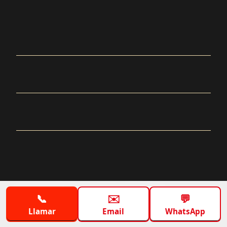
Aviso legal
Funciona gracias a WordPress
📞
✉️
💬
Llamar
Email
WhatsApp