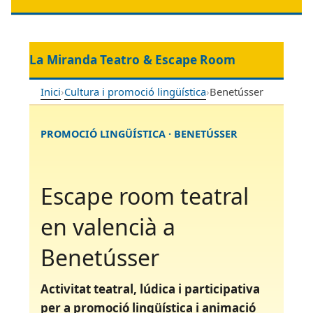
La Miranda Teatro & Escape Room
Inici
›
Cultura i promoció lingüística
›
Benetússer
PROMOCIÓ LINGÜÍSTICA · BENETÚSSER
Escape room teatral
en valencià a
Benetússer
Activitat teatral, lúdica i participativa
per a promoció lingüística i animació