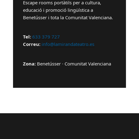
Escape rooms portàtils per a cultura,
educació i promoció lingüística a
Benetússer i tota la Comunitat Valenciana.
Tel:
633 379 727
Correu:
info@lamirandateatro.es
Zona:
Benetússer · Comunitat Valenciana