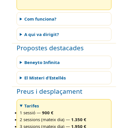
Com funciona?
A qui va dirigit?
Propostes destacades
Beneyto Infinita
El Misteri d’Estellés
Preus i desplaçament
Tarifes
1 sessió —
900 €
2 sessions (mateix dia) —
1.350 €
3 sessions (mateix dia) —
1.950 €