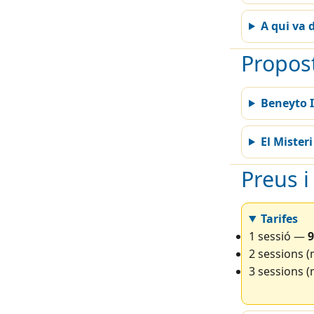
A qui va d
Propos
Beneyto I
El Misteri
Preus i
Tarifes
1 sessió —
9
2 sessions 
3 sessions 