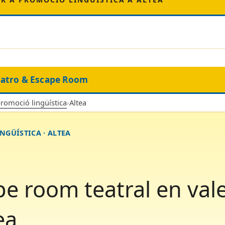
eatro & Escape Room
promoció lingüística
›
Altea
NGÜÍSTICA · ALTEA
e room teatral en val
ea