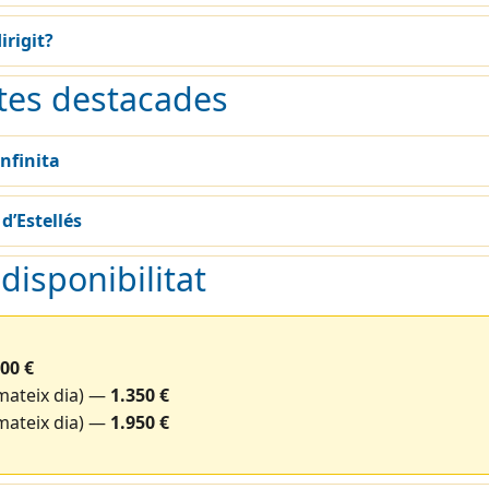
irigit?
tes destacades
nfinita
 d’Estellés
 disponibilitat
00 €
(mateix dia) —
1.350 €
(mateix dia) —
1.950 €