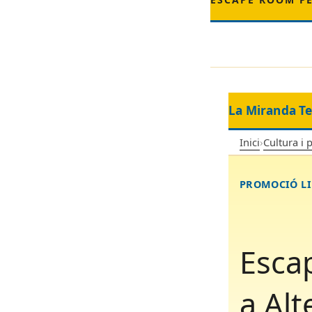
La Miranda T
Inici
›
Cultura i 
PROMOCIÓ LI
Escap
a Alt