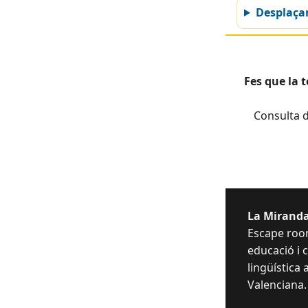
Desplaç
Fes que la 
Consulta d
La Miranda
Escape room
educació i
lingüística 
Valenciana.