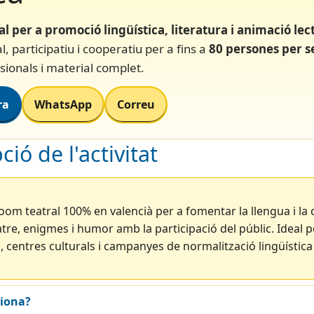
al per a promoció lingüística, literatura i animació lec
l, participatiu i cooperatiu per a fins a
80 persones per s
sionals i material complet.
ra
WhatsApp
Correu
ció de l'activitat
om teatral 100% en valencià per a fomentar la llengua i la 
re, enigmes i humor amb la participació del públic. Ideal p
, centres culturals i campanyes de normalització lingüística 
iona?