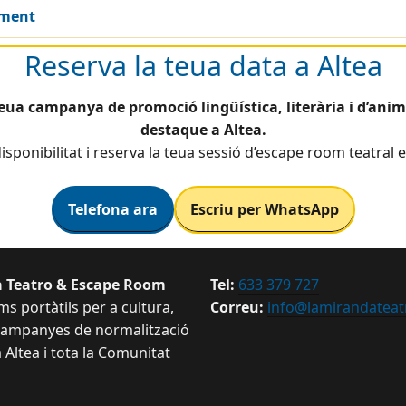
ament
Reserva la teua data a Altea
teua campanya de promoció lingüística, literària i d’anim
destaque a Altea.
isponibilitat i reserva la teua sessió d’escape room teatral e
Telefona ara
Escriu per WhatsApp
 Teatro & Escape Room
Tel:
633 379 727
s portàtils per a cultura,
Correu:
info@lamirandateat
 campanyes de normalització
a Altea i tota la Comunitat