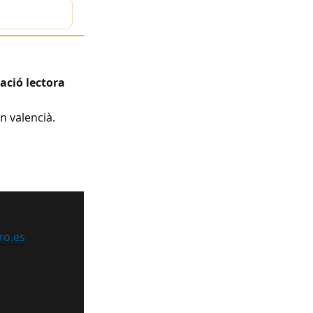
ació lectora
n valencià.
ro.es