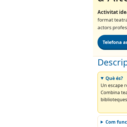
Activitat ide
format teatra
actors profes
Telefona a
Descrip
Què és?
Un escape ro
Combina teat
biblioteques
Com func