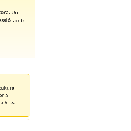
tora.
Un
essió
, amb
cultura.
er a
a Altea.