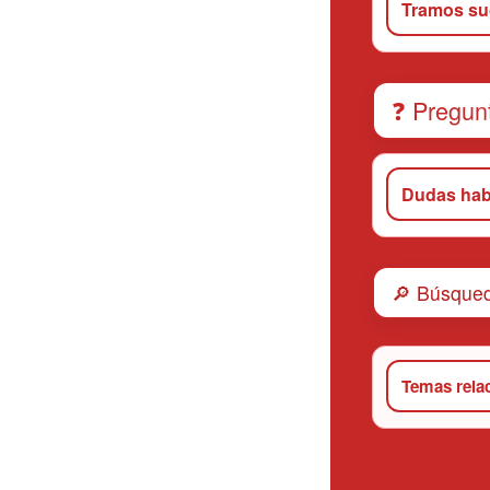
Tramos su
❓ Pregun
Dudas hab
🔎 Búsqued
Temas rela