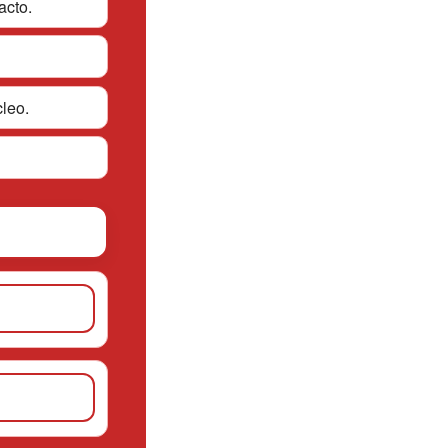
acto.
cleo.