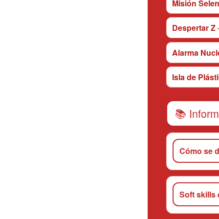
Misión Sele
Despertar Z
Alarma Nucl
Isla de Plást
📚 Inform
Cómo se de
Soft skills