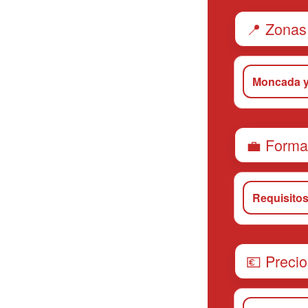
📍 Zonas
Moncada y
💼 Format
Requisitos
💶 Precio