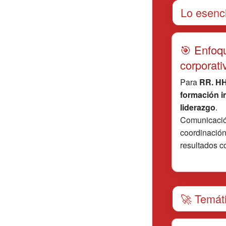
Lo esenci
🎯 Enfoq
corporati
Para
RR. HH
formación i
liderazgo
.
Comunicació
coordinación
resultados c
🚀 Temáti