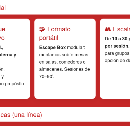
al
ue
🧩 Formato
👥 Escal
vo
portátil
De
10 a 30
por sesión
.,
Escape Box
modular:
para grupos
nterna y
montamos sobre mesas
opción de d
en salas, comedores o
n,
almacenes. Sesiones de
 y
70–90’.
on propósito.
cas (una línea)