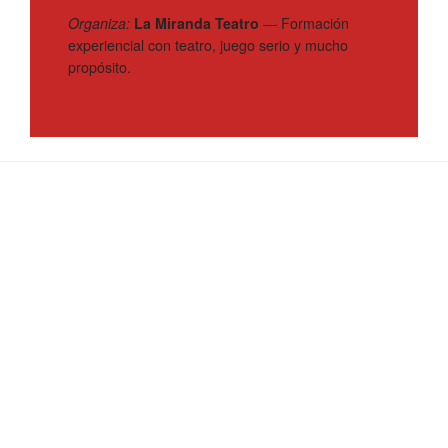
Organiza:
La Miranda Teatro
— Formación
experiencial con teatro, juego serio y mucho
propósito.