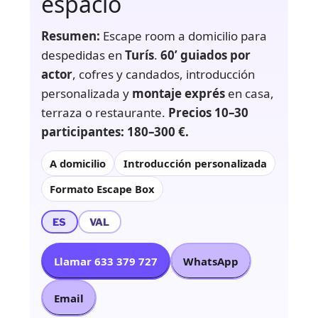
espacio
Resumen:
Escape room a domicilio para
despedidas en
Turís
.
60’ guiados por
actor
, cofres y candados, introducción
personalizada y
montaje exprés
en casa,
terraza o restaurante.
Precios 10–30
participantes: 180–300 €.
A domicilio
Introducción personalizada
Formato Escape Box
ES
VAL
Llamar 633 379 727
WhatsApp
Email