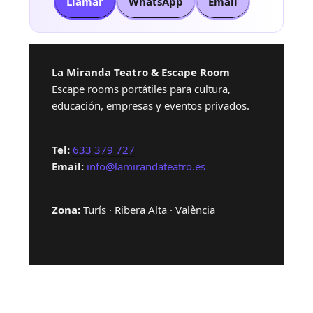
Llamar
WhatsApp
Email
La Miranda Teatro & Escape Room
Escape rooms portátiles para cultura,
educación, empresas y eventos privados.
Tel:
633 379 727
Email:
info@lamirandateatro.es
Zona:
Turís · Ribera Alta · València