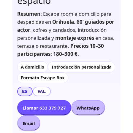
espacio
Resumen:
Escape room a domicilio para
despedidas en
Orihuela
.
60’ guiados por
actor
, cofres y candados, introducción
personalizada y
montaje exprés
en casa,
terraza o restaurante.
Precios 10–30
participantes: 180–300 €.
A domicilio
Introducción personalizada
Formato Escape Box
ES
VAL
Llamar 633 379 727
WhatsApp
Email