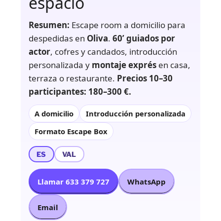
espacio
Resumen:
Escape room a domicilio para
despedidas en
Oliva
.
60’ guiados por
actor
, cofres y candados, introducción
personalizada y
montaje exprés
en casa,
terraza o restaurante.
Precios 10–30
participantes: 180–300 €.
A domicilio
Introducción personalizada
Formato Escape Box
ES
VAL
Llamar 633 379 727
WhatsApp
Email