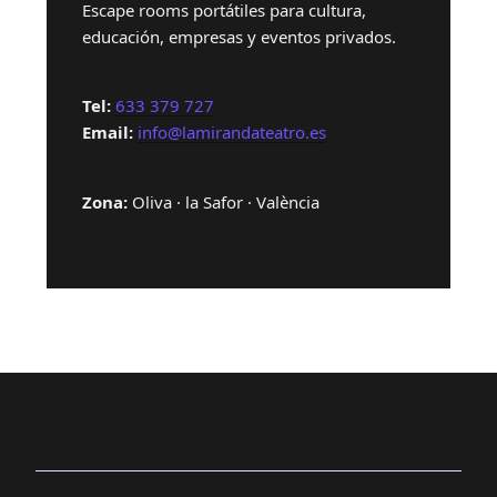
Escape rooms portátiles para cultura,
educación, empresas y eventos privados.
Tel:
633 379 727
Email:
info@lamirandateatro.es
Zona:
Oliva · la Safor · València