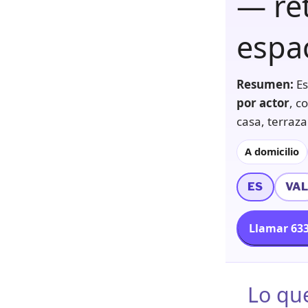
— ret
espa
Resumen:
Es
por actor
, c
casa, terraza
A domicilio
ES
VA
Llamar 633
Lo qu