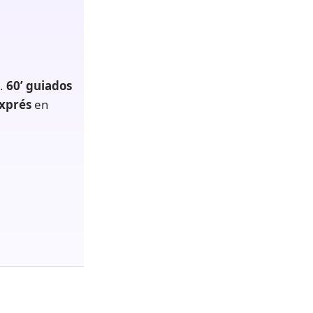
.
60’ guiados
xprés
en