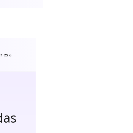
ries a
das