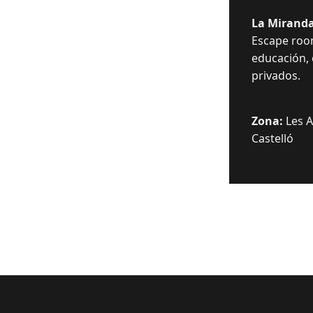
La Miranda
Escape room
educación,
privados.
Zona:
Les Al
Castelló