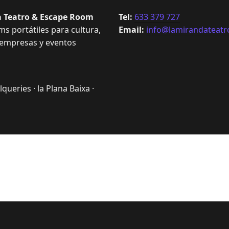
 Teatro & Escape Room
Tel:
633 379 727
s portátiles para cultura,
Email:
info@lamirandateatr
 empresas y eventos
queries · la Plana Baixa ·