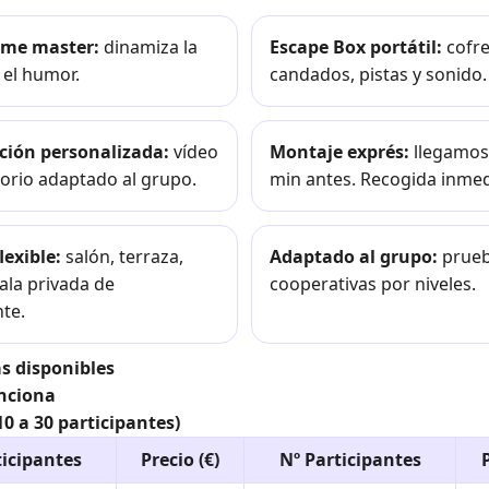
ame master:
dinamiza la
Escape Box portátil:
cofre
y el humor.
candados, pistas y sonido.
ción personalizada:
vídeo
Montaje exprés:
llegamos
orio adaptado al grupo.
min antes. Recogida inmed
lexible:
salón, terraza,
Adaptado al grupo:
prue
sala privada de
cooperativas por niveles.
te.
s disponibles
nciona
10 a 30 participantes)
ticipantes
Precio (€)
Nº Participantes
P