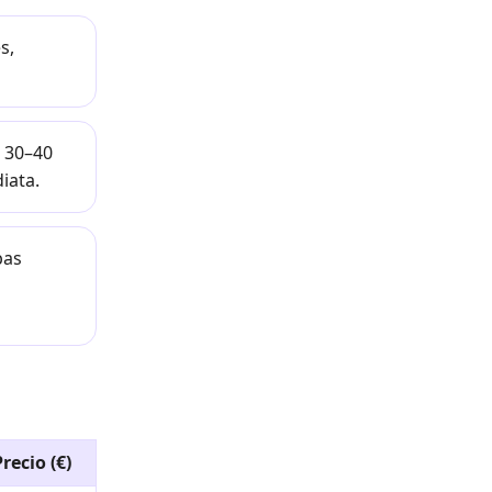
s,
 30–40
iata.
bas
recio (€)