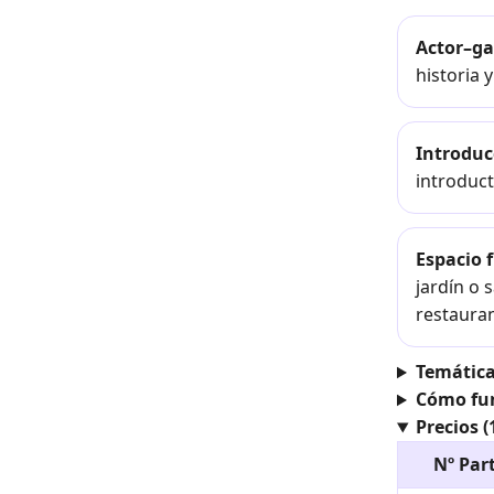
Actor–g
historia 
Introduc
introduct
Espacio f
jardín o 
restauran
Temática
Cómo fu
Precios (
Nº Par