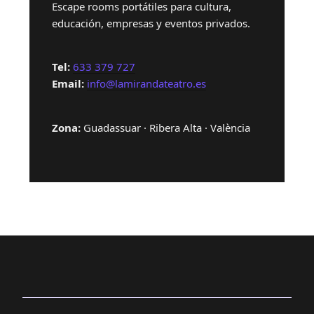
Escape rooms portátiles para cultura,
educación, empresas y eventos privados.
Tel:
633 379 727
Email:
info@lamirandateatro.es
Zona:
Guadassuar · Ribera Alta · València