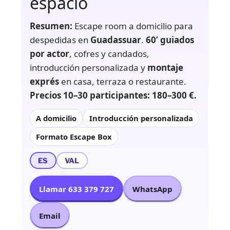
espacio
Resumen:
Escape room a domicilio para
despedidas en
Guadassuar
.
60’ guiados
por actor
, cofres y candados,
introducción personalizada y
montaje
exprés
en casa, terraza o restaurante.
Precios 10–30 participantes: 180–300 €.
A domicilio
Introducción personalizada
Formato Escape Box
ES
VAL
Llamar 633 379 727
WhatsApp
Email