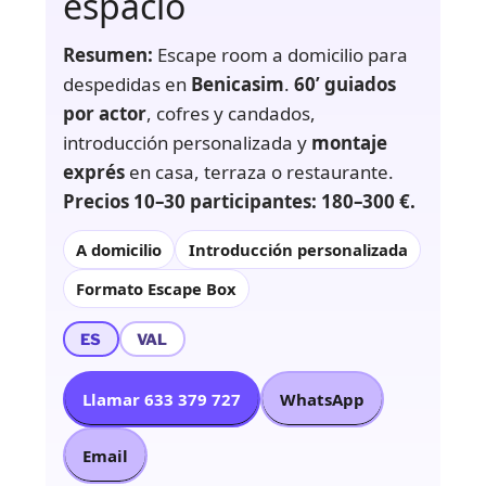
espacio
Resumen:
Escape room a domicilio para
despedidas en
Benicasim
.
60’ guiados
por actor
, cofres y candados,
introducción personalizada y
montaje
exprés
en casa, terraza o restaurante.
Precios 10–30 participantes: 180–300 €.
A domicilio
Introducción personalizada
Formato Escape Box
ES
VAL
Llamar 633 379 727
WhatsApp
Email