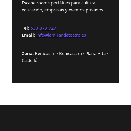
Escape rooms portátiles para cultura,
educación, empresas y eventos privados.
Tel:
633 379 727
Email:
info@lamirandateatro.es
Zona:
Benicasim · Benicàssim · Plana Alta ·
Castelló