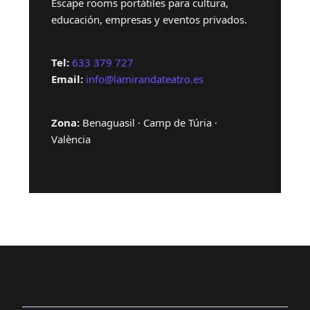
Escape rooms portátiles para cultura,
educación, empresas y eventos privados.
Tel:
633 379 727
Email:
info@lamirandateatro.es
Zona:
Benaguasil · Camp de Túria ·
València