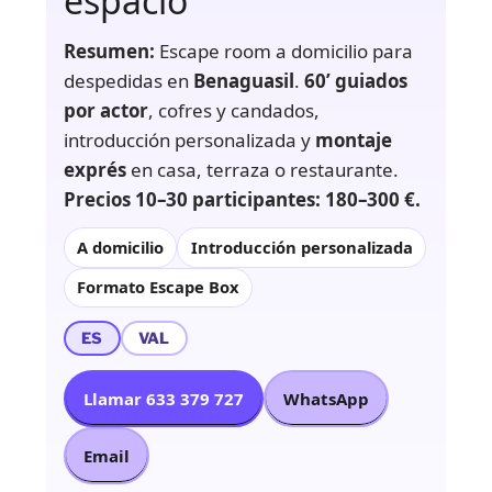
espacio
Resumen:
Escape room a domicilio para
despedidas en
Benaguasil
.
60’ guiados
por actor
, cofres y candados,
introducción personalizada y
montaje
exprés
en casa, terraza o restaurante.
Precios 10–30 participantes: 180–300 €.
A domicilio
Introducción personalizada
Formato Escape Box
ES
VAL
Llamar 633 379 727
WhatsApp
Email