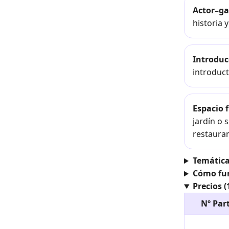
Actor–g
historia 
Introduc
introduct
Espacio f
jardín o 
restauran
Temática
Cómo fu
Precios (
Nº Par