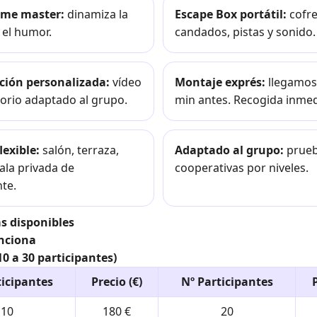
ame master:
dinamiza la
Escape Box portátil:
cofre
y el humor.
candados, pistas y sonido.
ción personalizada:
vídeo
Montaje exprés:
llegamos
orio adaptado al grupo.
min antes. Recogida inmed
lexible:
salón, terraza,
Adaptado al grupo:
prue
sala privada de
cooperativas por niveles.
te.
s disponibles
nciona
10 a 30 participantes)
ticipantes
Precio (€)
Nº Participantes
P
10
180 €
20