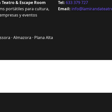
 Teatro & Escape Room
Tel:
633 379 727
s portátiles para cultura,
Email:
info@lamirandateatr
 empresas y eventos
sora · Almazora · Plana Alta