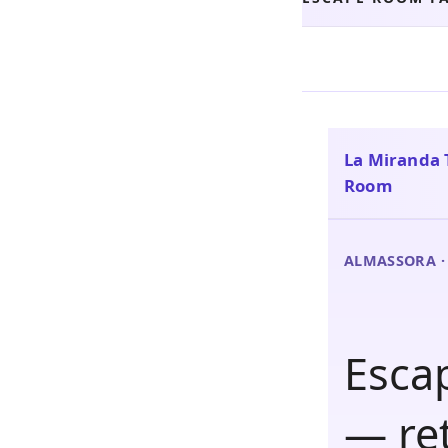
La Miranda 
Room
ALMASSORA ·
Esca
— ret