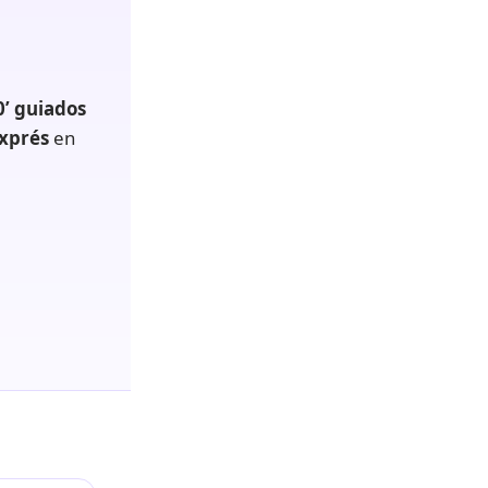
0’ guiados
xprés
en