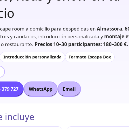
cio
cape room a domicilio para despedidas en
Almassora
.
6
ofres y candados, introducción personalizada y
montaje e
 o restaurante.
Precios 10–30 participantes: 180–300 €.
Introducción personalizada
Formato Escape Box
L
 379 727
WhatsApp
Email
e incluye