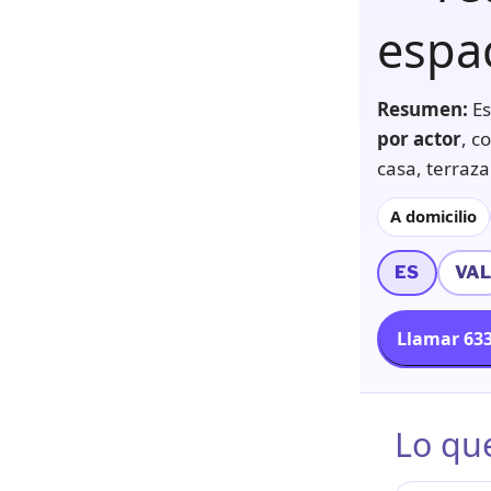
espa
Resumen:
Es
por actor
, c
casa, terraza
A domicilio
ES
VA
Llamar 633
Lo qu