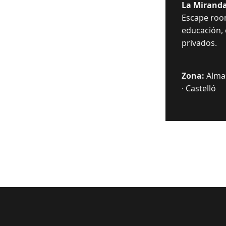
La Miranda
Escape room
educación,
privados.
Zona:
Almas
· Castelló