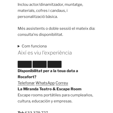
Inclou actor/dinamitzador, muntatge,
materials, cofres i candaus, i
personalització bàsica.
Més assistents o doble sessió el mateix dia:
consulta’ns disponibilitat.
Com funciona
Així es viu l’experiència
Disponibilitat per a la teua data a
Rocafort?
Telefonar
WhatsApp
Correu
La Miranda Teatro & Escape Room
Escape rooms portátiles para cumpleaños,
cultura, educación y empresas.
Tel:
633 379 727