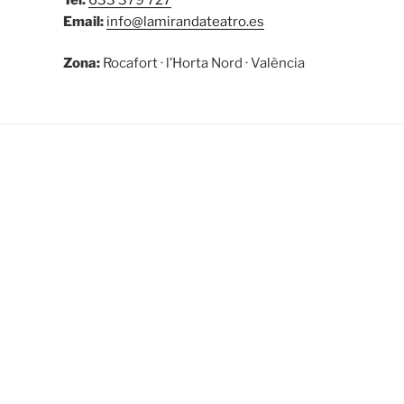
Email:
info@lamirandateatro.es
Zona:
Rocafort · l’Horta Nord · València