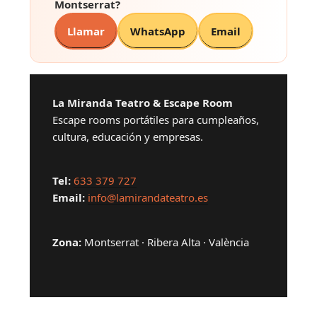
Montserrat?
Llamar
WhatsApp
Email
La Miranda Teatro & Escape Room
Escape rooms portátiles para cumpleaños,
cultura, educación y empresas.
Tel:
633 379 727
Email:
info@lamirandateatro.es
Zona:
Montserrat · Ribera Alta · València