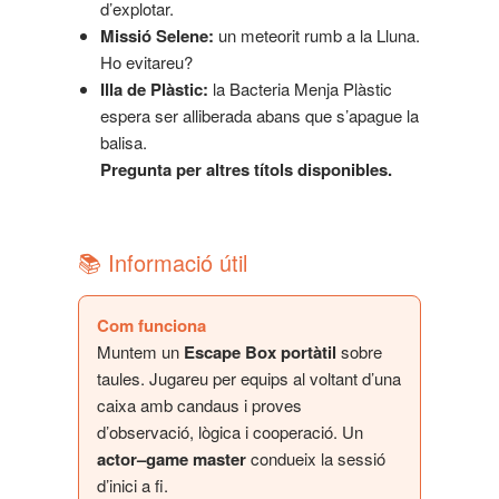
d’explotar.
Missió Selene:
un meteorit rumb a la Lluna.
Ho evitareu?
Illa de Plàstic:
la Bacteria Menja Plàstic
espera ser alliberada abans que s’apague la
balisa.
Pregunta per altres títols disponibles.
📚 Informació útil
Com funciona
Muntem un
Escape Box portàtil
sobre
taules. Jugareu per equips al voltant d’una
caixa amb candaus i proves
d’observació, lògica i cooperació. Un
actor–game master
condueix la sessió
d’inici a fi.