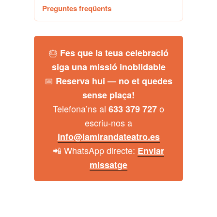
Preguntes freqüents
🎂
Fes que la teua celebració
siga una missió inoblidable
📅
Reserva hui — no et quedes
sense plaça!
Telefona’ns al
o
633 379 727
escriu-nos a
info@lamirandateatro.es
📲 WhatsApp directe:
Enviar
missatge