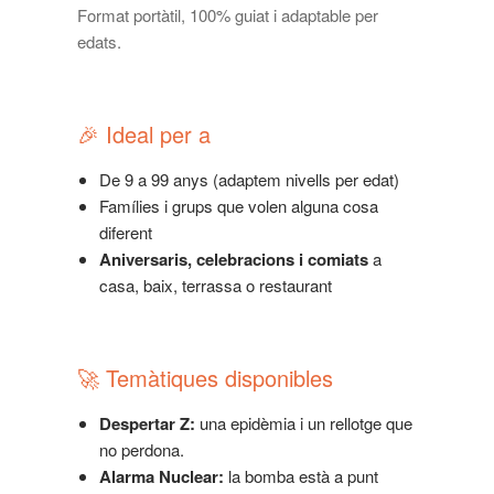
Format portàtil, 100% guiat i adaptable per
edats.
🎉 Ideal per a
De 9 a 99 anys (adaptem nivells per edat)
Famílies i grups que volen alguna cosa
diferent
Aniversaris, celebracions i comiats
a
casa, baix, terrassa o restaurant
🚀 Temàtiques disponibles
Despertar Z:
una epidèmia i un rellotge que
no perdona.
Alarma Nuclear:
la bomba està a punt