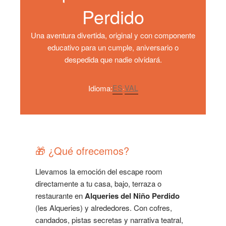
Perdido
Una aventura divertida, original y con componente
educativo para un cumple, aniversario o
despedida que nadie olvidará.
Idioma:
ES
·
VAL
🎁 ¿Qué ofrecemos?
Llevamos la emoción del escape room
directamente a tu casa, bajo, terraza o
restaurante en
Alqueries del Niño Perdido
(les Alqueries) y alrededores. Con cofres,
candados, pistas secretas y narrativa teatral,